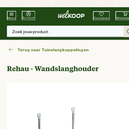
Beste Winkelketen
Tuin & Dier
Account
Favorieten
Winkelw
Menu
Zoek jouw product.
Terug naar Tuinslangkoppelingen
Rehau - Wandslanghouder