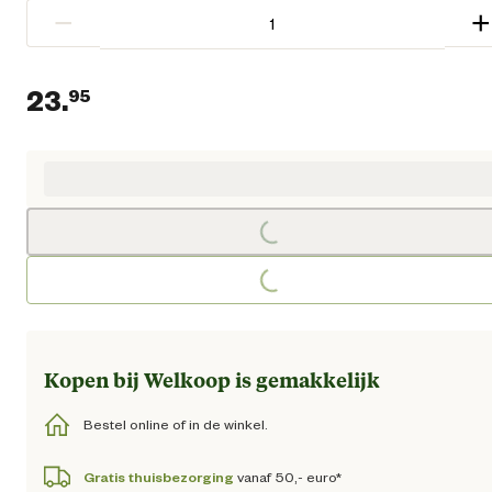
−
+
23.
95
Huidige prijs € 23,95
Loading...
Loading...
Kopen bij Welkoop is gemakkelijk
Bestel online of in de winkel.
Gratis thuisbezorging
vanaf 50,- euro*