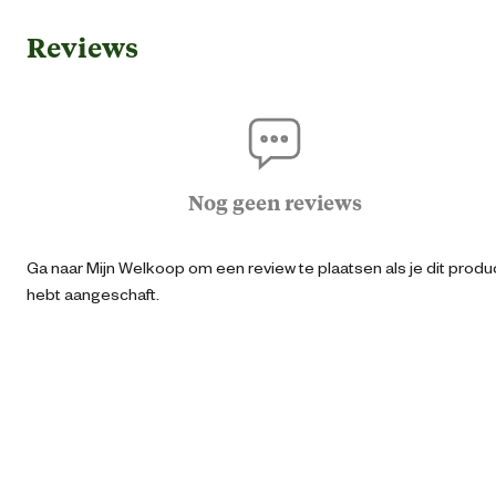
Reviews
Ean
40642997481
Artikel breedte
24.4 
Artikel diepte
6 
Nog geen reviews
Artikel hoogte
15.9 
Ga naar Mijn Welkoop om een review te plaatsen als je dit produ
hebt aangeschaft.
Verantwoordelijke marktdeelnemer (EU)
Verantwoordelijke
REHAU Industrial Solutio
marktdeelnemer naam
SE & Co. 
Verantwoordelijke
Helmut-Wagner-Straße 
marktdeelnemer postadres
95111 Reh