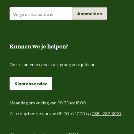
Glutenvr
Aanmelden
Graanvr
Zonder kunstmati
Voedingsgerelateerde
conserveermiddel
eigenschappen
Kunnen we je helpen?
Zonder kunstmatige kleur 
smaakstoff
Onze klantenservice staat graag voor je klaar.
Hypoallerge
Klantenservice
Serveer het voer op kamertemperatuu
De dagelijkse voedingsbehoefte van 
hond kan afhankelijk zijn van zijn activite
Voedingsvoorschrift
en externe leefomstandigheden. Voer 
Maandag t/m vrijdag van 09:30 tot 18:00
openen in de koelkast bewaren. Zo
altijd voor vers drinkwater voor uw hon
Zaterdag bereikbaar van 09:00 tot 17:00 op
088 - 2324800
70% paardenvlees bestaande uit vlee