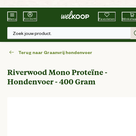
Beste Winkelketen
Tuin & Dier
Account
Favorieten
Winkelw
Menu
Zoek jouw product.
Terug naar Graanvrij hondenvoer
Riverwood Mono Proteïne -
Hondenvoer - 400 Gram