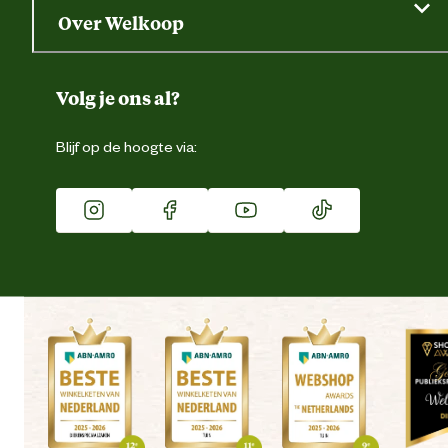
Saldo opvragen
Grondtest
Over Welkoop
Verantwoordelijke marktdeelnemer
Gegevens wijzigen
info@johnsonpetfoods.
mailadres
Over ons
Duurzaamheid
Volg je ons al?
Eigen merk
Blijf op de hoogte via:
Franchise
Vacatures
Winkels