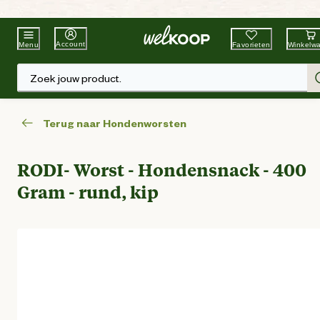
Beste Winkelketen
Tuin & Dier
Account
Favorieten
Winkelw
Menu
Zoek jouw product.
Terug naar Hondenworsten
RODI- Worst - Hondensnack - 400
Gram - rund, kip