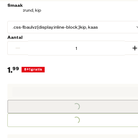
Smaak
:
rund, kip
Aantal
−
+
1.
99
8+1 gratis
Loading...
Huidige prijs € 1,99
Loading...