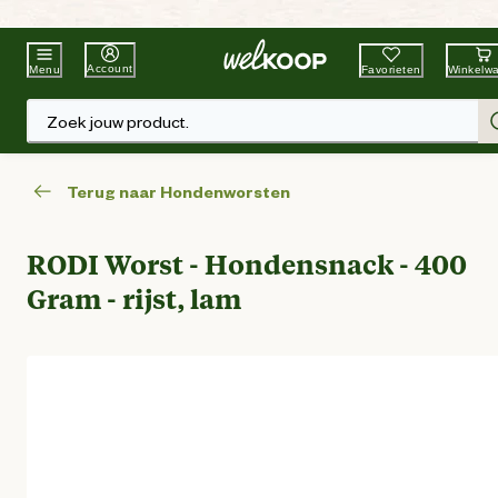
Beste Winkelketen
Tuin & Dier
Account
Favorieten
Winkelw
Menu
Zoek jouw product.
Terug naar Hondenworsten
RODI Worst - Hondensnack - 400
Gram - rijst, lam