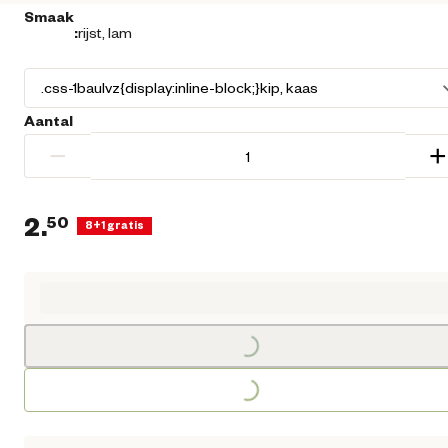
Smaak
:
rijst, lam
Aantal
−
+
2.
50
8+1 gratis
Huidige prijs € 2,50
Loading...
Loading...