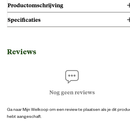
Productomschrijving
Specificaties
Gebruik & Geschiktheid
Reviews
Geschikt voor diersoort
Ho
Algemene informatie
Ean
06595100323
Nog geen reviews
Artikel breedte
4.1 
Ga naar Mijn Welkoop om een review te plaatsen als je dit produ
hebt aangeschaft.
Artikel diameter
3.1 