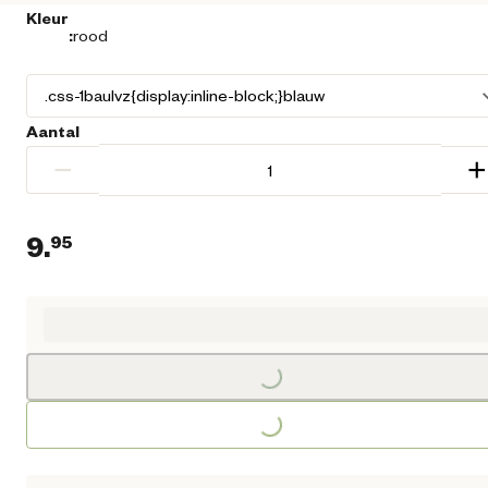
Kleur
:
rood
Aantal
−
+
9.
95
Huidige prijs € 9,95
Loading...
Loading...