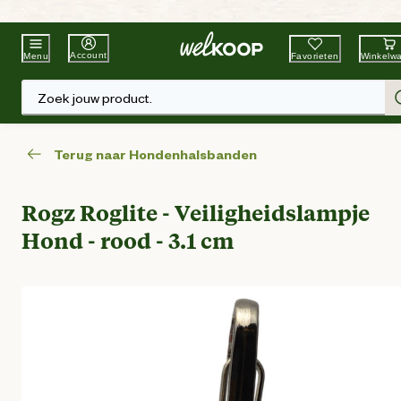
Beste Winkelketen
Tuin & Dier
Account
Favorieten
Winkelw
Menu
Zoek jouw product.
Terug naar Hondenhalsbanden
Rogz Roglite - Veiligheidslampje
Hond - rood - 3.1 cm