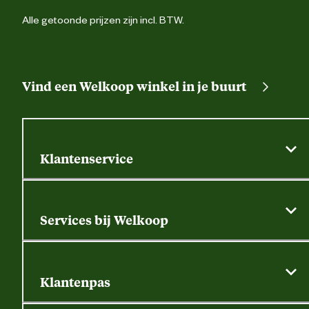
Alle getoonde prijzen zijn incl. BTW.
Vind een Welkoop winkel in je buurt
Klantenservice
Algemene actievoorwaarden
Klantenservice
Services bij Welkoop
Contactformulier
Alle services
Thuisbezorgen
Bewateringsadvies
Retouren, service en garantie
Klantenpas
Dierspecialist