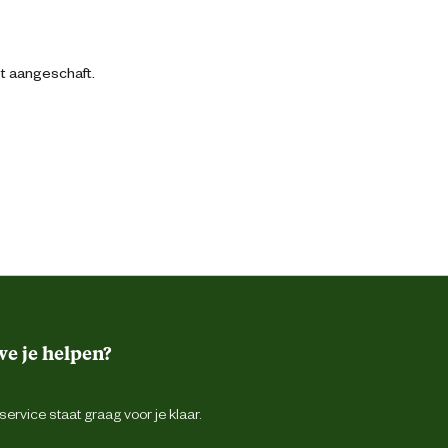
bt aangeschaft.
e je helpen?
ervice staat graag voor je klaar.