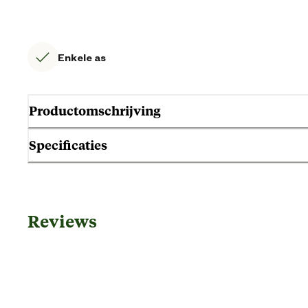
Enkele as
Productomschrijving
Specificaties
Gebruik & Geschiktheid
Reviews
Geschikt voor leeftijdsfase
Algemene informatie
Ean