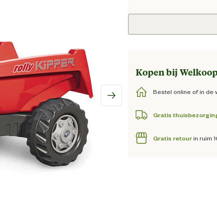
Huidig
Kopen bij Welkoop
Bestel online of in de 
Gratis thuisbezorgin
Gratis retour
in ruim 