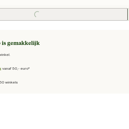
e prijs € 47,50
Loading...
 is gemakkelijk
winkel.
g
vanaf 50,- euro*
160 winkels