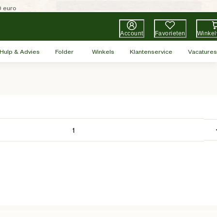
0 euro
Account
Favorieten
Winke
Hulp & Advies
Folder
Winkels
Klantenservice
Vacatures