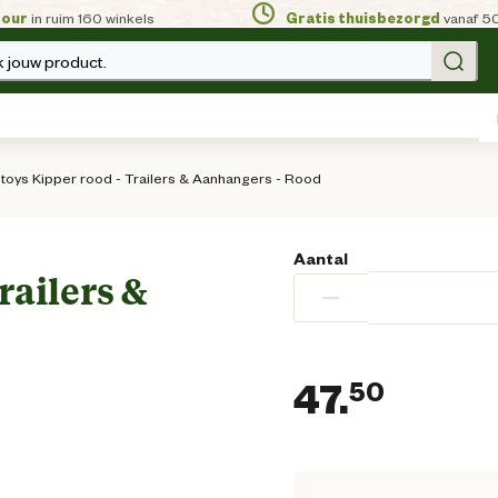
tour
in ruim 160 winkels
Gratis thuisbezorgd
vanaf 5
 jouw product.
 toys Kipper rood - Trailers & Aanhangers - Rood
Aantal
railers &
−
47.
50