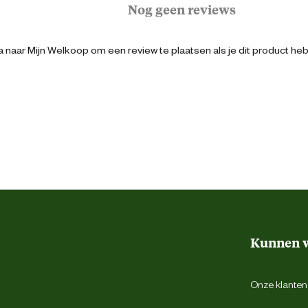
Nog geen reviews
Rood
 naar Mijn Welkoop om een review te plaatsen als je dit product he
Trailers & aanhangers
Kunnen w
Onze klantens