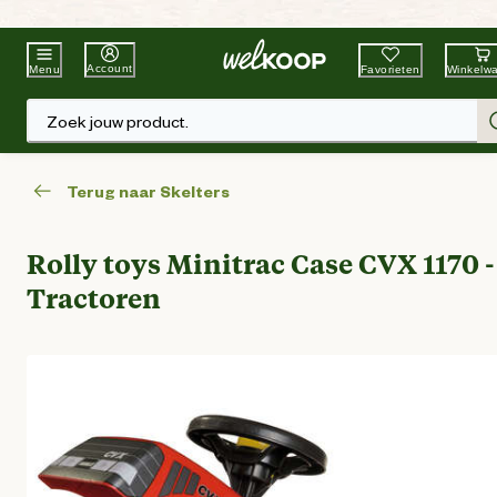
Beste Winkelketen
Tuin & Dier
Account
Favorieten
Winkelw
Menu
Zoek jouw product.
Terug naar Skelters
Rolly toys Minitrac Case CVX 1170 -
Tractoren