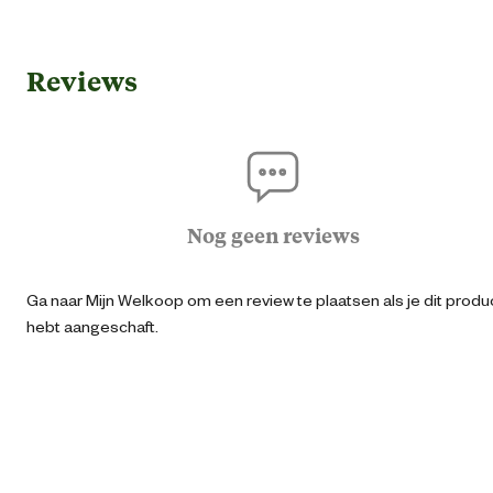
Gebruik & Geschiktheid
Reviews
Geschikt voor leeftijdsfase
Vanaf 2 ja
Algemene informatie
Ean
40064851322
Nog geen reviews
Type speelgoed
Tractor
Ga naar Mijn Welkoop om een review te plaatsen als je dit produ
hebt aangeschaft.