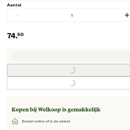
Aantal
−
+
74.
50
Huidige prijs € 74,50
Loading...
Loading...
Kopen bij Welkoop is gemakkelijk
Bestel online of in de winkel.