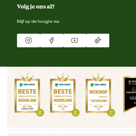
Duurzaamheid
Volg je ons al?
Eigen merk
Blijf op de hoogte via:
Franchise
Vacatures
Winkels