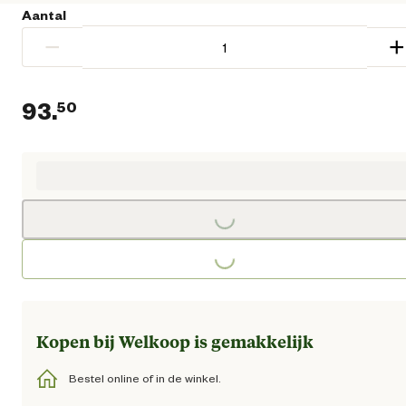
Aantal
−
+
93.
50
Huidige prijs € 93,50
Loading...
Loading...
Kopen bij Welkoop is gemakkelijk
Bestel online of in de winkel.