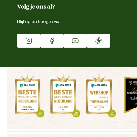
Duurzaamheid
Volg je ons al?
Eigen merk
Blijf op de hoogte via:
Franchise
Vacatures
Winkels