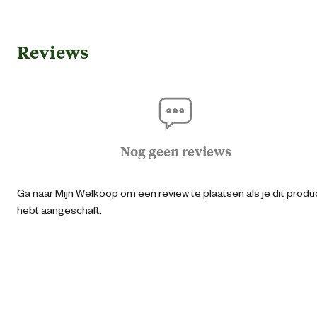
Gebruik & Geschiktheid
Reviews
Geschikt voor leeftijdsfase
3 jaar en oud
Algemene informatie
Ean
40064850527
Nog geen reviews
Type speelgoed
Tractor
Ga naar Mijn Welkoop om een review te plaatsen als je dit produ
hebt aangeschaft.