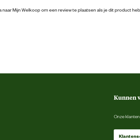
3 cm
 naar Mijn Welkoop om een review te plaatsen als je dit product he
Rood
Kunststof
Kunnen w
Onze klantens
Klantens