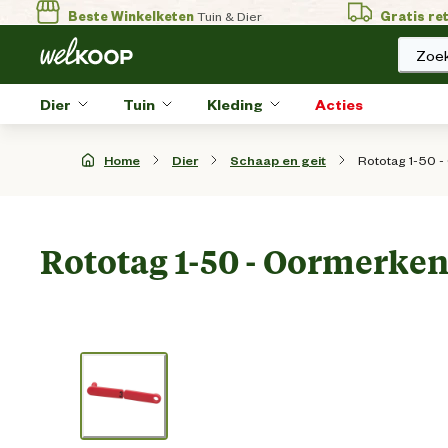
Beste Winkelketen
Tuin & Dier
Gratis re
Zoek
Dier
Tuin
Kleding
Acties
Rototag 1-50 
Home
Dier
Schaap en geit
Rototag 1-50 - Oormerken