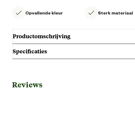
Opvallende kleur
Sterk materiaal
Productomschrijving
Specificaties
Algemene informatie
Reviews
Ean
Artikel breedte
Artikel diepte