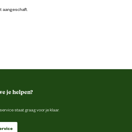
bt aangeschaft.
e je helpen?
ervice staat graag voor je klaar.
ervice