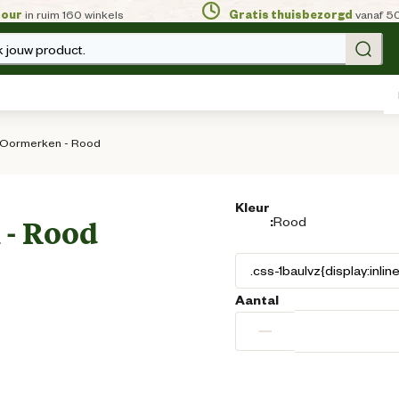
tour
in ruim 160 winkels
Gratis thuisbezorgd
vanaf 5
 jouw product.
- Oormerken - Rood
Kleur
:
Rood
 - Rood
Aantal
−