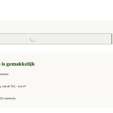
Loading...
e prijs € 13,50
 is gemakkelijk
winkel.
g
vanaf 50,- euro*
160 winkels