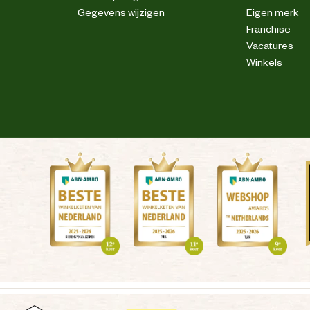
Gegevens wijzigen
Eigen merk
Franchise
Vacatures
Winkels