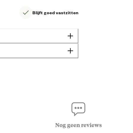
Blijft goed vastzitten
8712146108534
1 cm
0.5 cm
Nog geen reviews