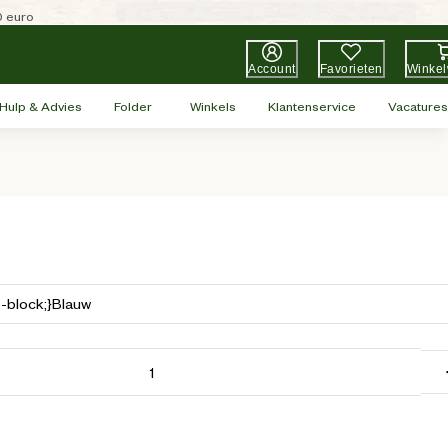
0 euro
Account
Favorieten
Winke
Hulp & Advies
Folder
Winkels
Klantenservice
Vacatures