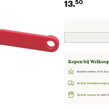
13.
50
Huidig
Kopen bij Welkoop
Bestel online of in de 
Gratis thuisbezorgin
Gratis retour
in ruim 