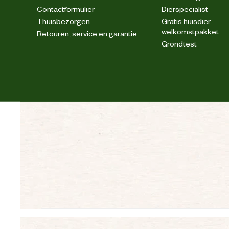
Contactformulier
Dierspecialist
Thuisbezorgen
Gratis huisdier
welkomstpakket
Retouren, service en garantie
Grondtest