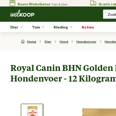
Beste Winkelketen
Tuin & Dier
Gratis re
Zoek
Dier
Tuin
Kleding
Acties
Home
Dier
Hond
Hondenvoer
Honde
Royal Canin BHN Golden R
Hondenvoer - 12 Kilogram