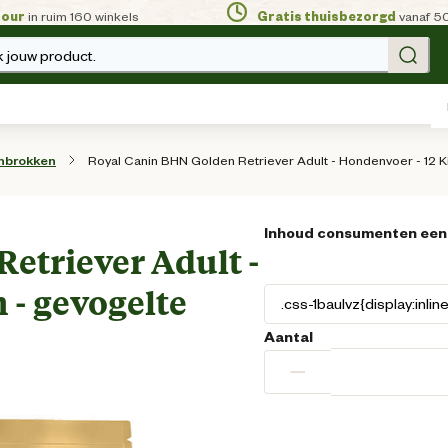
tour
in ruim 160 winkels
Gratis thuisbezorgd
vanaf 5
 jouw product.
Royal Canin BHN Golden Retriever Adult - Hondenvoer - 12 K
nbrokken
Inhoud consumenten een
etriever Adult -
 - gevogelte
Aantal
−