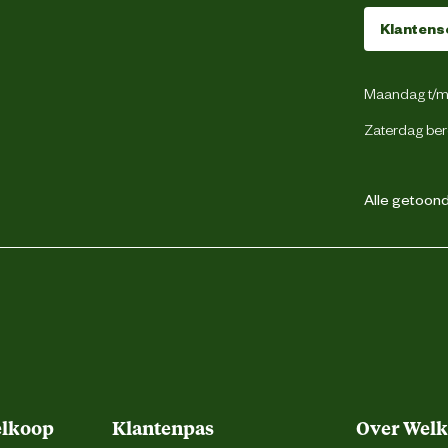
80 cm
Klantens
12 Kilogram
Maandag t/m 
Zaterdag ber
gevogelte
Alle getoonde
Krokante brok
onder kunstmatige kleur en smaakstoffen
roog en zorg dat er altijd vers drinkwater
, registratienummer en datum van minimum
houdbaarheid: zie verpakking.
elkoop
Klantenpas
Over Wel