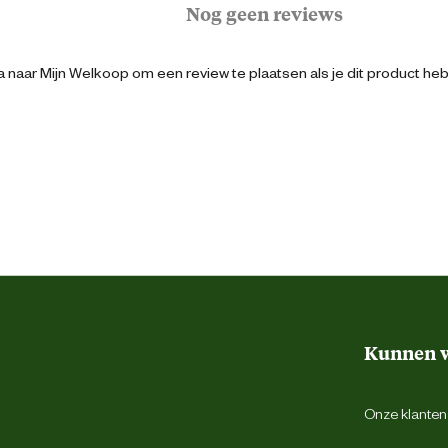
Nog geen reviews
Volwassen
 naar Mijn Welkoop om een review te plaatsen als je dit product he
Extra groot
Groot
Klein
3182550743440
37.5 cm
Kunnen w
17 cm
Onze klantens