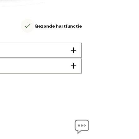
Gezonde hartfunctie
Geen specifieke eigenschap
Gewichtsbeheersing
Huid vacht probleem