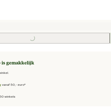
Loading...
Loadi
ge prijs € 69,50
 is gemakkelijk
winkel.
g
vanaf 50,- euro*
160 winkels