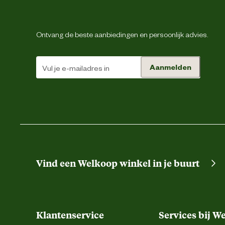
Artikel hoogte
Ontvang de beste aanbiedingen en persoonlijk advies.
Inhoud consumenten eenheid
Aanmelden
Smaak aroma detail
Materiaal & Samenstelling
Type voer
Voedingsgerelateerde
Z
Vind een Welkoop winkel in je buurt
eigenschappen
Zie voedingstabel. Geef de voeding d
Voedingsvoorschrift
beschikbaar is. Productiecode
Klantenservice
Services bij W