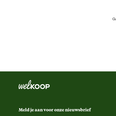
Geschikt voor leeftijdsfase
Ga
Geschikt voor ras
Algemene informatie
Ean
Artikel breedte
Artikel diepte
Meld je aan voor onze nieuwsbrief