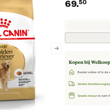
69.
50
Huidi
Kopen bij Welkoop
Bestel online of in de 
Gratis thuisbezorgin
Gratis retour
in ruim 