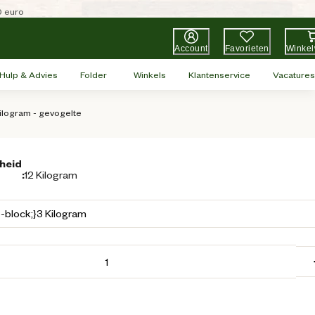
0 euro
Account
Favorieten
Winke
Hulp & Advies
Folder
Winkels
Klantenservice
Vacatures
ilogram - gevogelte
heid
:
12 Kilogram