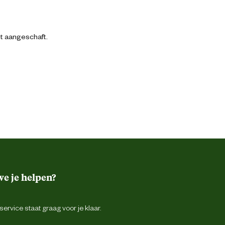
bt aangeschaft.
e je helpen?
ervice staat graag voor je klaar.