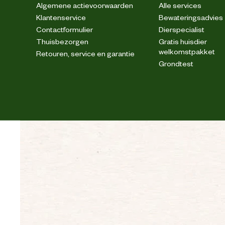
Algemene actievoorwaarden
Alle services
gedehydreerde gevogelte-eiwitten, ma
Klantenservice
Bewateringsadvies
eiwitten, dierlijke vetten,isolaat van
bietenpulp, visolie, sojaolie, gede
Contactformulier
Dierspecialist
Ingredienten
Sacchariden, psylliumschil en p
Thuisbezorgen
Gratis huisdier
(bron van glucosamine), bernagieoli
welkomstpakket
van luteïne), hydroly
Retouren, service en garantie
Grondtest
Analytische
Ruw eiwit: 25,0%-Ruw vet: 13,0%-
bestanddelen
Advies & Onderhoud
Bewaaradvies