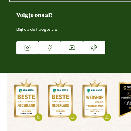
Over ons
Duurzaamheid
Volg je ons al?
Eigen merk
Blijf op de hoogte via:
Franchise
Vacatures
Winkels