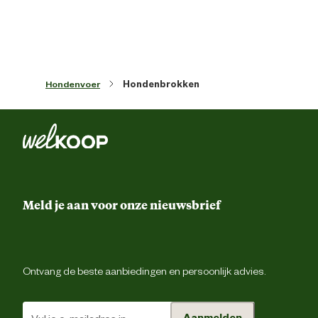
Ean
31825507437
Artikel breedte
24 
Hondenvoer
Hondenbrokken
Artikel diepte
11 
Artikel hoogte
45 
Inhoud consumenten eenheid
3 Kilogr
Meld je aan voor onze nieuwsbrief
Smaak aroma detail
gevogel
Ontvang de beste aanbiedingen en persoonlijk advies.
Materiaal & Samenstelling
Type voer
Krokante br
Aanmelden