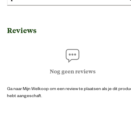
Gebruik & Geschiktheid
Reviews
Geen specifieke eigensch
Geschikt voor gezondheid
Huid vacht proble
Geschikt voor leeftijdsfase
Volwass
Nog geen reviews
Extra gro
Ga naar Mijn Welkoop om een review te plaatsen als je dit produ
Geschikt voor ras
Gro
hebt aangeschaft.
Kle
Algemene informatie