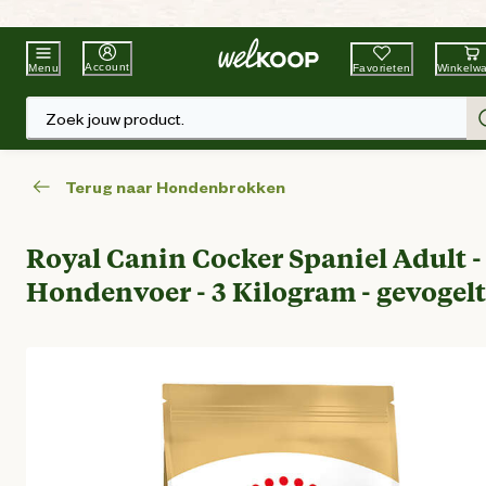
Beste Winkelketen
Tuin & Dier
Account
Favorieten
Winkelw
Menu
Zoek jouw product.
Terug naar Hondenbrokken
Royal Canin Cocker Spaniel Adult -
Hondenvoer - 3 Kilogram - gevogel