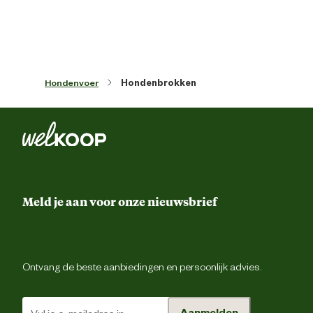
Algemene informatie
Ean
31825507434
Hondenvoer
Hondenbrokken
Artikel breedte
24 
Artikel diepte
11 
Artikel hoogte
45 
Meld je aan voor onze nieuwsbrief
Inhoud consumenten eenheid
3 Kilogr
Smaak aroma detail
gevogel
Ontvang de beste aanbiedingen en persoonlijk advies.
Materiaal & Samenstelling
Aanmelden