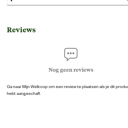
Gebruik & Geschiktheid
Reviews
Geen specifieke eigensch
Geschikt voor gezondheid
Gewichtsbeheersi
Huid vacht proble
Nog geen reviews
Geschikt voor leeftijdsfase
Volwass
Ga naar Mijn Welkoop om een review te plaatsen als je dit produ
Extra gro
hebt aangeschaft.
Geschikt voor ras
Gro
Kle