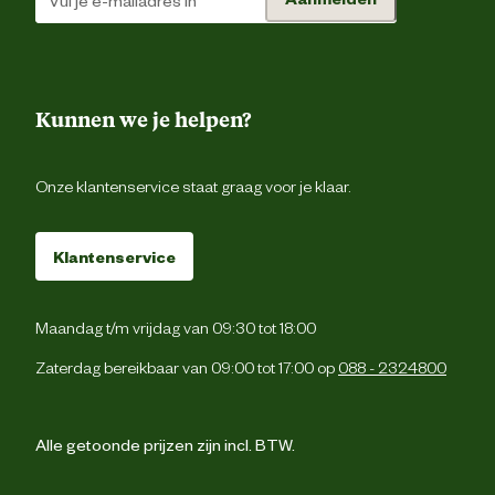
Type voer
Krokante br
Voedingsgerelateerde
Zonder kunstmatige kleur 
Kunnen we je helpen?
eigenschappen
smaakstoff
Onze klantenservice staat graag voor je klaar.
Zie voedingstabel. Geef de voedi
droog en zorg dat er altijd ve
drinkwater beschikbaar i
Voedingsvoorschrift
Productiecode, registratienummer 
Klantenservice
datum van minimum houdbaarheid: z
verpakkin
Maandag t/m vrijdag van 09:30 tot 18:00
gedehydreerde gevogelte-eiwitten, maï
Zaterdag bereikbaar van 09:00 tot 17:00 op
088 - 2324800
rijst, tarwe, hydrolysaat van dierlij
eiwitten, dierlijke vetten,isolaat v
plantaardige eiwitten*, plantaardi
vezels, bietenpulp, visolie, sojaoli
gedehydreerde tomaat, minerale
Alle getoonde prijzen zijn incl. BTW.
Ingredienten
Fructo-Oligo-Sacchariden, psylliumsch
en psylliumzaden, hydrolysaat v
schaaldieren (bron van glucosamine