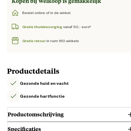
Kopen bij Welkoop is gemakkelijk
Bestel online of in de winkel.
Gratis thuisbezorging
vanaf 50,- euro*
Gratis retour
in ruim 160 winkels
Productdetails
Gezonde huid en vacht
Gezonde hartfunctie
Productomschrijving
Specificaties