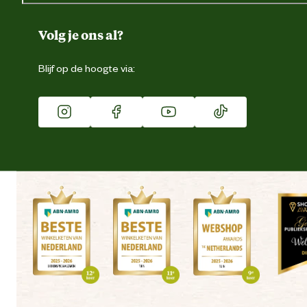
Over ons
Duurzaamheid
Volg je ons al?
Eigen merk
Blijf op de hoogte via:
Franchise
Vacatures
Winkels