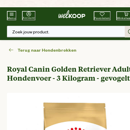
Beste Winkelketen
Tuin & Dier
Account
Favorieten
Winkelw
Menu
Zoek jouw product.
Terug naar Hondenbrokken
Royal Canin Golden Retriever Adult
Hondenvoer - 3 Kilogram - gevogel