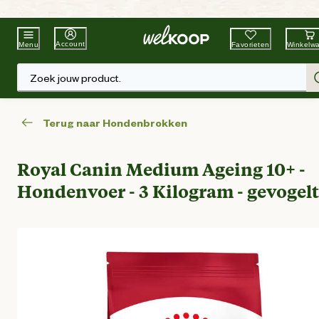
Beste Winkelketen
Tuin & Dier
Account
Favorieten
Winkelw
Menu
Zoek jouw product.
Terug naar Hondenbrokken
Royal Canin Medium Ageing 10+ -
Hondenvoer - 3 Kilogram - gevogel