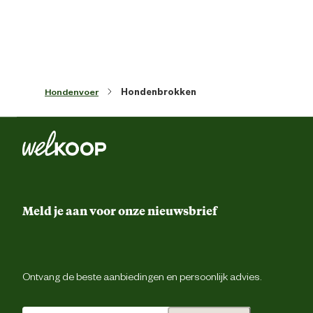
Ean
31825508027
Artikel breedte
25 
Hondenvoer
Hondenbrokken
Artikel diepte
13 
Artikel hoogte
52 
Inhoud consumenten eenheid
3 Kilogr
Meld je aan voor onze nieuwsbrief
Ondersteund
Soepele gewricht
Ontvang de beste aanbiedingen en persoonlijk advies.
Smaak aroma detail
gevogel