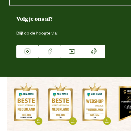
Gegevens wijzigen
Over ons
Duurzaamheid
Volg je ons al?
Eigen merk
Blijf op de hoogte via:
Franchise
Vacatures
Winkels