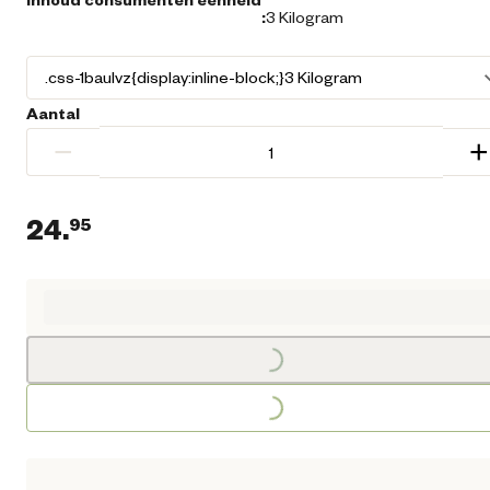
:
3 Kilogram
Aantal
−
+
24.
95
Huidige prijs € 24,95
Loading...
Loading...