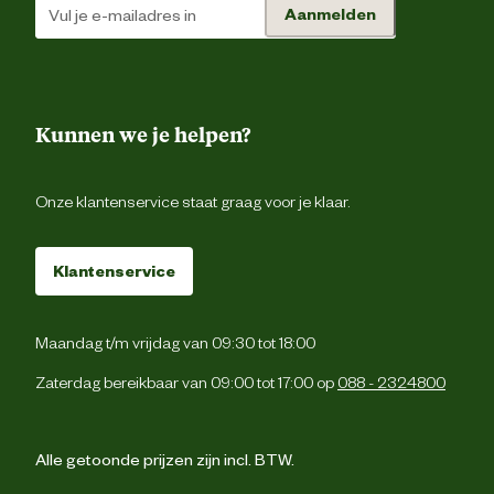
Materiaal & Samenstelling
Aanmelden
Type voer
Krokante br
Kunnen we je helpen?
Voedingsgerelateerde
Zonder kunstmatige kleur 
eigenschappen
smaakstoff
Onze klantenservice staat graag voor je klaar.
Zie voedingstabel. Geef de voedi
droog en zorg dat er altijd ve
drinkwater beschikbaar i
Klantenservice
Voedingsvoorschrift
Productiecode, registratienummer 
datum van minimum houdbaarheid: z
verpakkin
Maandag t/m vrijdag van 09:30 tot 18:00
Zaterdag bereikbaar van 09:00 tot 17:00 op
088 - 2324800
Rijst, gedehydreerde gevogelte-eiwitte
tarwe, tarwemeel, dierlijke vetten, maï
maïsgluten, hydrolysaat van dierlij
eiwitten, bietenpulp, isolaat v
plantaardige eiwitten*, visolie, sojaoli
Alle getoonde prijzen zijn incl. BTW.
gist en delen daarvan, tomaat (bron v
lycopeen), psylliumschil 