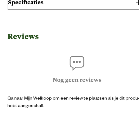
Specificaties
Gebruik & Geschiktheid
Reviews
Geen specifieke eigensch
Geschikt voor gezondheid
Huid vacht proble
Geschikt voor leeftijdsfase
Seni
Nog geen reviews
Extra gro
Ga naar Mijn Welkoop om een review te plaatsen als je dit produ
Geschikt voor ras
Gro
hebt aangeschaft.
Kle
Algemene informatie