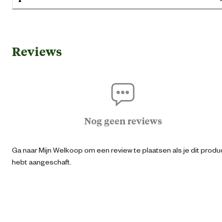
Gebruik & Geschiktheid
Reviews
Geschikt voor gezondheid
Geen specifieke eigensch
Geschikt voor leeftijdsfase
Volwass
Extra gro
Nog geen reviews
Geschikt voor ras
Gro
Ga naar Mijn Welkoop om een review te plaatsen als je dit produ
Kle
hebt aangeschaft.
Algemene informatie
Ean
31825507030