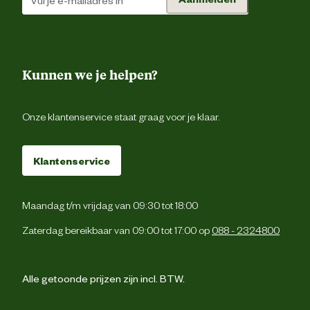
Type voer
Krokante br
Voedingsgerelateerde
Zonder kunstmatige kleur 
eigenschappen
smaakstoff
Kunnen we je helpen?
Zie voedingstabel. Geef de voedi
droog en zorg dat er altijd ve
Onze klantenservice staat graag voor je klaar.
drinkwater beschikbaar i
Voedingsvoorschrift
Productiecode, registratienummer 
datum van minimum houdbaarheid: z
verpakking. Bewaren in een droge 
Klantenservice
koele omgevin
Maandag t/m vrijdag van 09:30 tot 18:00
Gedehydreerde gevogelte-eiwitte
maïs, maïsmeel, dierlijke vetten, tarw
Zaterdag bereikbaar van 09:00 tot 17:00 op
088 - 2324800
rijst, hydrolysaat van dierlijke eiwitte
maïsgluten, bietenpulp, isolaat v
Ingredienten
plantaardige eiwitten*, visoli
plantaardige vezels, gist, sojaoli
mineralen, bernagieolie, hydrolysaat v
Alle getoonde prijzen zijn incl. BTW.
schaaldieren &a