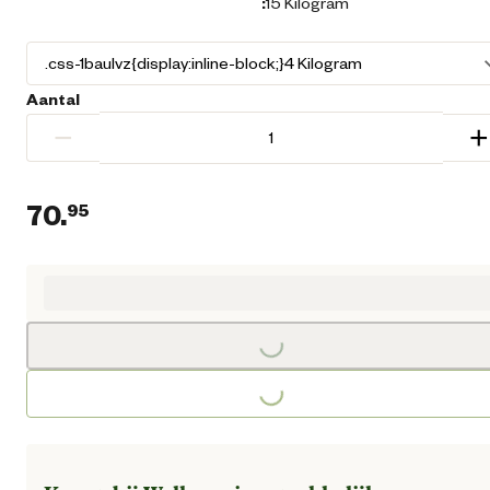
:
15 Kilogram
Aantal
−
+
70.
95
Huidige prijs € 70,95
Loading...
Loading...