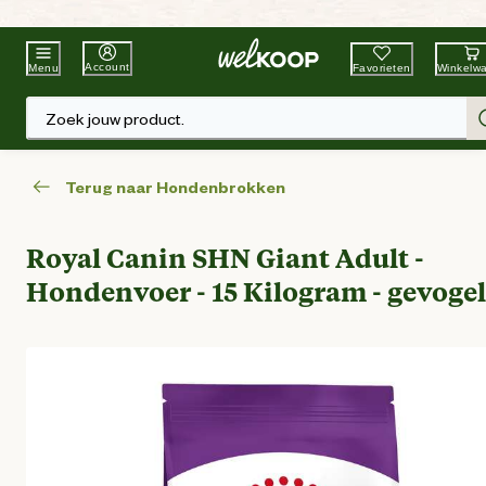
Beste Winkelketen
Tuin & Dier
Account
Favorieten
Winkelw
Menu
Zoek jouw product.
Terug naar Hondenbrokken
Royal Canin SHN Giant Adult -
Hondenvoer - 15 Kilogram - gevogel