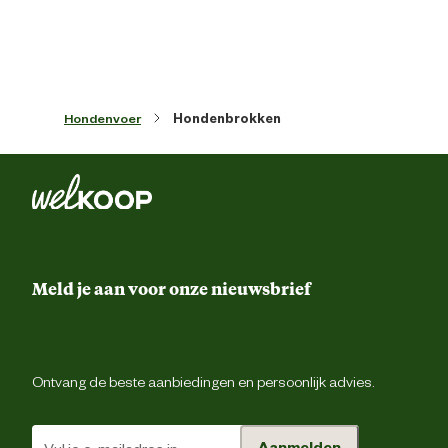
Artikel breedte
37.5 
Artikel diepte
15 
Hondenvoer
Hondenbrokken
Artikel hoogte
87 
Inhoud consumenten eenheid
15 Kilogr
Ondersteund
Soepele gewricht
Meld je aan voor onze nieuwsbrief
Smaak aroma detail
gevogel
Ontvang de beste aanbiedingen en persoonlijk advies.
Materiaal & Samenstelling
Aanmelden