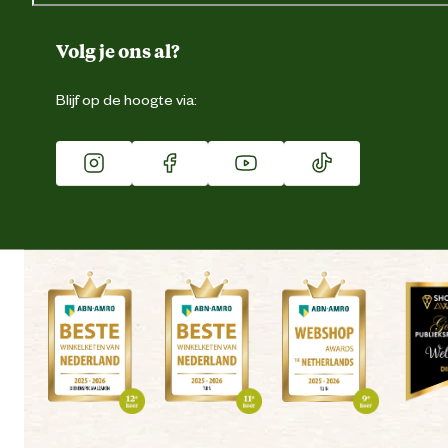
Over ons
Duurzaamheid
Volg je ons al?
Eigen merk
Blijf op de hoogte via:
Franchise
Vacatures
Winkels