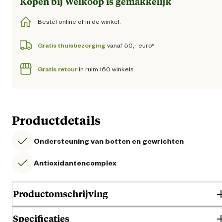
Kopen bij Welkoop is gemakkelijk
Bestel online of in de winkel.
Gratis thuisbezorging
vanaf 50,- euro*
Gratis retour
in ruim 160 winkels
Productdetails
Ondersteuning van botten en gewrichten
Antioxidantencomplex
Productomschrijving
Specificaties