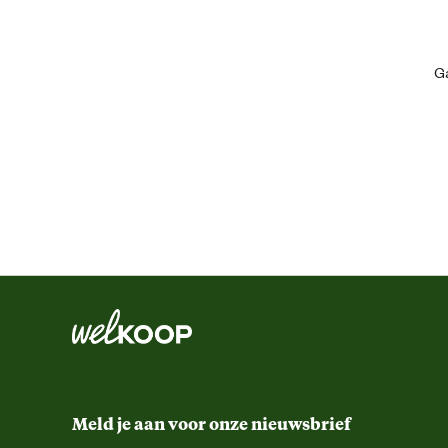
Ga
Geschikt voor ras
Algemene informatie
Ean
Artikel breedte
Artikel diepte
Meld je aan voor onze nieuwsbrief
Artikel hoogte