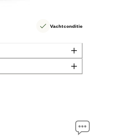
Vachtconditie
Geen specifieke eigenschap
Huid vacht probleem
Volwassen