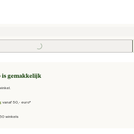
 prijs € 15,75
Loading...
Loading
 is gemakkelijk
winkel.
g
vanaf 50,- euro*
160 winkels