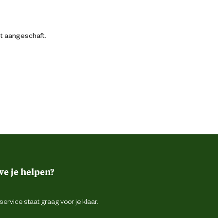
bt aangeschaft.
e je helpen?
ervice staat graag voor je klaar.