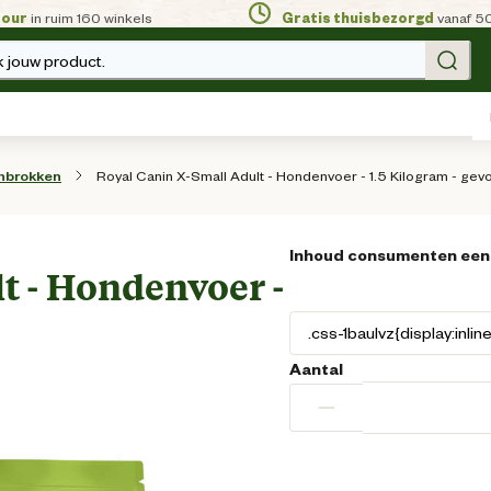
tour
in ruim 160 winkels
Gratis thuisbezorgd
vanaf 5
 jouw product.
Royal Canin X-Small Adult - Hondenvoer - 1.5 Kilogram - gev
nbrokken
Inhoud consumenten een
t - Hondenvoer -
Aantal
−