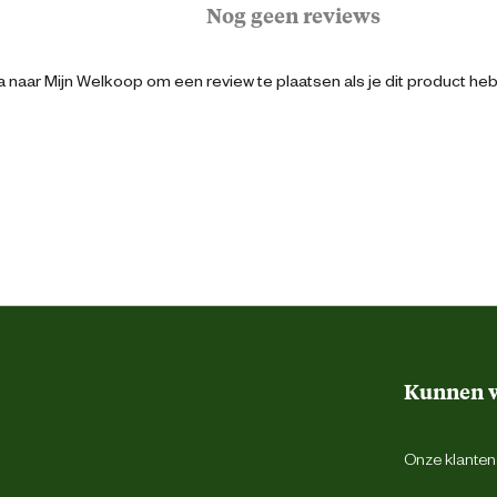
Nog geen reviews
Extra groot
 naar Mijn Welkoop om een review te plaatsen als je dit product he
Groot
Klein
3182550793728
19 cm
Kunnen w
10.5 cm
Onze klantens
37.8 cm