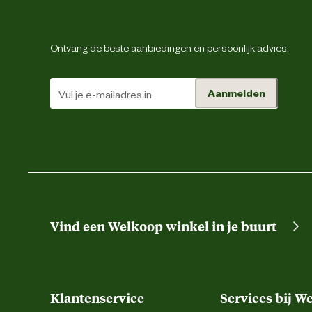
Inhoud consumenten eenheid
Ontvang de beste aanbiedingen en persoonlijk advies.
Smaak aroma detail
Aanmelden
Ter ondersteuning van
Materiaal & Samenstelling
Type voer
Vind een Welkoop winkel in je buurt
Voedingsgerelateerde
Z
eigenschappen
Zie voedingstabel. Geef de voeding d
Voedingsvoorschrift
beschikbaar is. Productiecode
Klantenservice
Services bij W