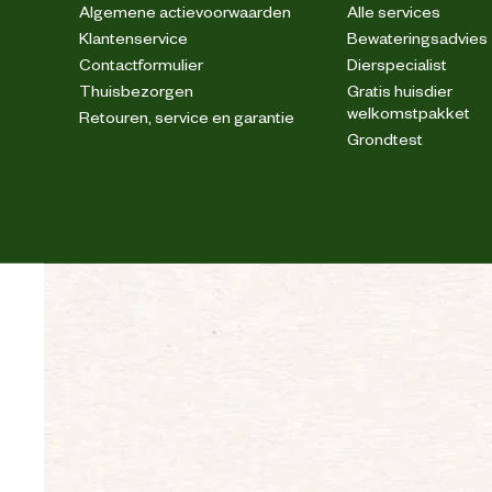
Algemene actievoorwaarden
Alle services
Klantenservice
Bewateringsadvies
Rijst, gedehydreerde gevogelte-
maïsgluten, hydrolysaat van dierlijke 
Contactformulier
Dierspecialist
Ingredienten
cichoreipulp, mineralen, sojaolie, v
Thuisbezorgen
Gratis huisdier
gist e
welkomstpakket
Retouren, service en garantie
Grondtest
Analytische
Ruw eiwit: 24,0% - Ruw vet: 18,0% -
bestanddelen
Advies & Onderhoud
Bewaaradvies