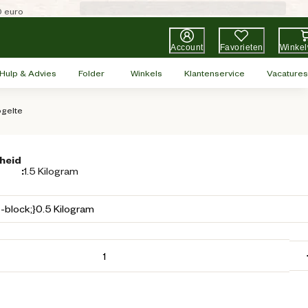
0 euro
Account
Favorieten
Winke
Hulp & Advies
Folder
Winkels
Klantenservice
Vacatures
ogelte
heid
:
1.5 Kilogram