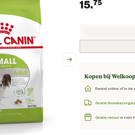
15.
75
Huidige
Kopen bij Welkoop
Bestel online of in de 
Gratis thuisbezorgin
Gratis retour
in ruim 