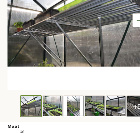
+
Maat
:
S