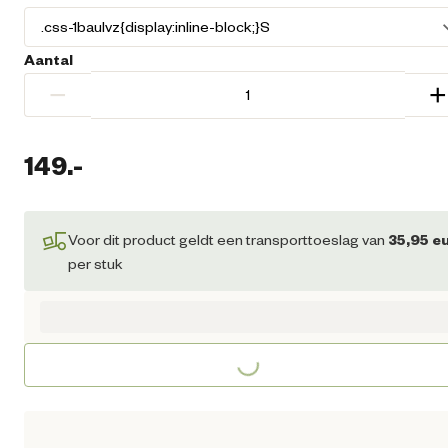
Aantal
−
+
149.
-
Huidige prijs € 149,00
Voor dit product geldt een transporttoeslag van
35,95
eu
per stuk
Loading...