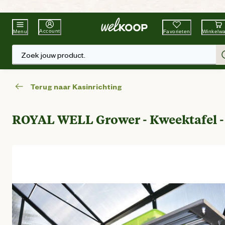
Beste Winkelketen
Tuin & Dier
Account
Favorieten
Winkelw
Menu
Zoek jouw product.
Terug naar Kasinrichting
ROYAL WELL Grower - Kweektafel -