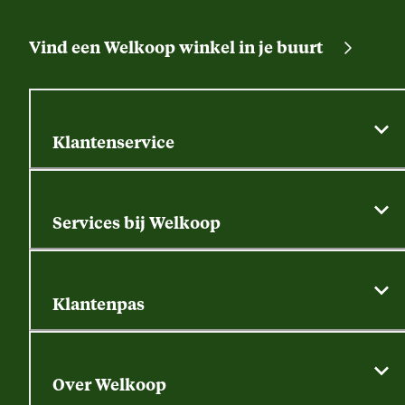
Vind een Welkoop winkel in je buurt
Klantenservice
Algemene actievoorwaarden
Klantenservice
Services bij Welkoop
Contactformulier
Alle services
Thuisbezorgen
Bewateringsadvies
Retouren, service en garantie
Klantenpas
Dierspecialist
Alles over de klantenpas
Gratis huisdier welkomstpakket
Saldo opvragen
Grondtest
Over Welkoop
Gegevens wijzigen