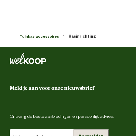
Materiaal & Samenstelling
Materiaal
Alumini
Tuinkas accessoires
Kasinrichting
Materiaal frame
Alumini
Advies & Onderhoud
Garantie
2 ja
Meld je aan voor onze nieuwsbrief
Verantwoordelijke marktdeelnemer (EU)
Verantwoordelijke
Outdoor Life Group Nederla
marktdeelnemer naam
Gouderak B.
Ontvang de beste aanbiedingen en persoonlijk advies.
Verantwoordelijke
Middelblok 132, 2831 
Aanmelden