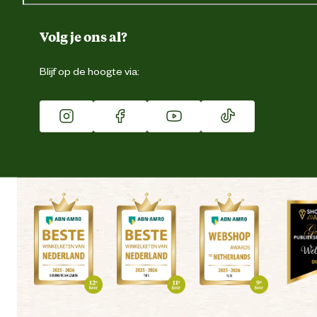
Over ons
Duurzaamheid
Volg je ons al?
Eigen merk
Blijf op de hoogte via:
Franchise
Vacatures
Winkels