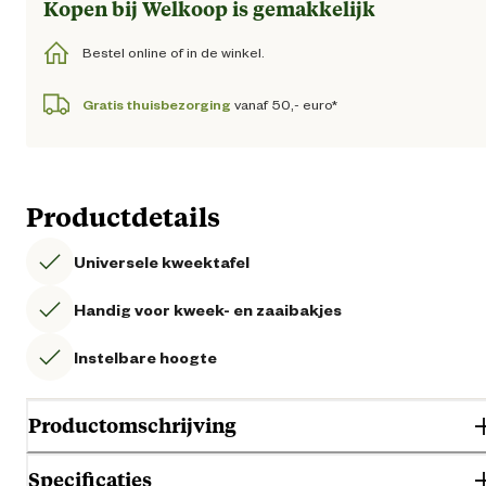
Kopen bij Welkoop is gemakkelijk
Bestel online of in de winkel.
Gratis thuisbezorging
vanaf 50,- euro*
Productdetails
Universele kweektafel
Handig voor kweek- en zaaibakjes
Instelbare hoogte
Productomschrijving
Specificaties
De blanke aluminium Alu Grower 150 vormt een universele kweektafel.