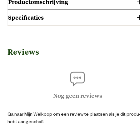
Productomschrijving
Specificaties
Algemene informatie
Reviews
Ean
87182157627
Algemene maat
Artikel breedte
80 
Nog geen reviews
Artikel diepte
60 
Ga naar Mijn Welkoop om een review te plaatsen als je dit produ
hebt aangeschaft.
Artikel hoogte
69 