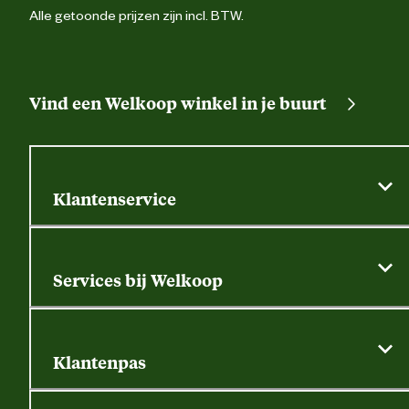
Alle getoonde prijzen zijn incl. BTW.
Vind een Welkoop winkel in je buurt
Klantenservice
Algemene actievoorwaarden
Klantenservice
Services bij Welkoop
Contactformulier
Alle services
Thuisbezorgen
Bewateringsadvies
Retouren, service en garantie
Klantenpas
Dierspecialist
Alles over de klantenpas
Gratis huisdier welkomstpakket