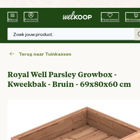
Beste Winkelketen
Tuin & Dier
Account
Favorieten
Winkelw
Menu
Zoek jouw product.
Terug naar Tuinkassen
Royal Well Parsley Growbox -
Kweekbak - Bruin - 69x80x60 cm