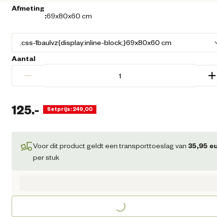
Afmeting
:
69x80x60 cm
Aantal
−
+
125.
-
Setprijs: 249,00
Huidige prijs € 125,00
Voor dit product geldt een transporttoeslag van
35,95
eu
per stuk
Loading...