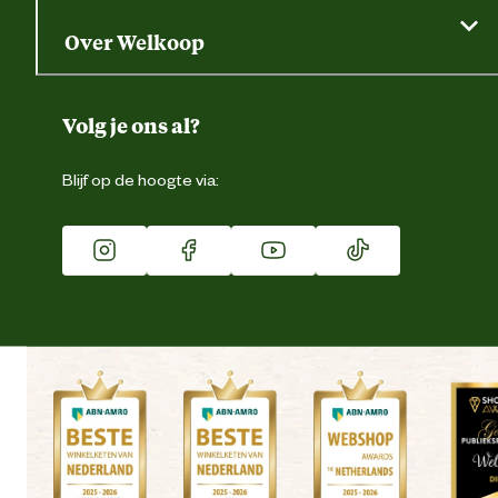
Saldo opvragen
Grondtest
Over Welkoop
Gegevens wijzigen
Over ons
Duurzaamheid
Volg je ons al?
Eigen merk
Blijf op de hoogte via:
Franchise
Vacatures
Winkels