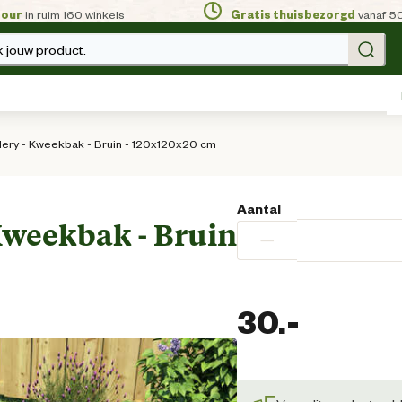
tour
in ruim 160 winkels
Gratis thuisbezorgd
vanaf 5
 jouw product.
elery - Kweekbak - Bruin - 120x120x20 cm
Aantal
 Kweekbak - Bruin
−
30.
-