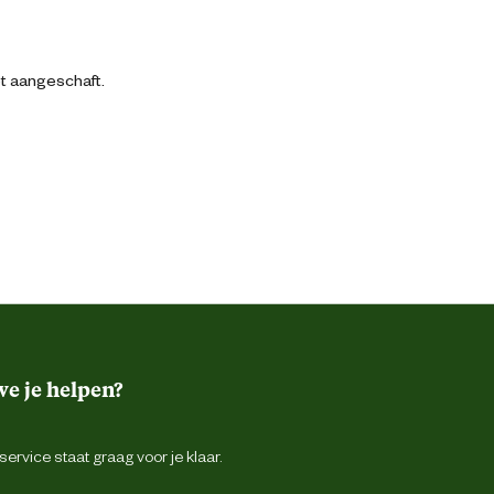
bt aangeschaft.
e je helpen?
ervice staat graag voor je klaar.