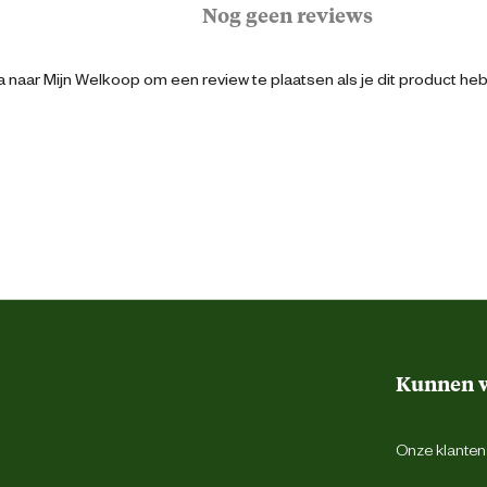
Nog geen reviews
120 cm
 naar Mijn Welkoop om een review te plaatsen als je dit product he
Bruin
Hout
2 jaar
Kunnen w
Onze klantens