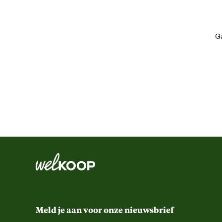
Artikel hoogte
Ga
Kleur detail
Materiaal & Samenstelling
Materiaal
Advies & Onderhoud
Garantie
Meld je aan voor onze nieuwsbrief