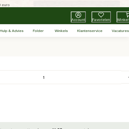
0 euro
Account
Favorieten
Winke
Hulp & Advies
Folder
Winkels
Klantenservice
Vacatures