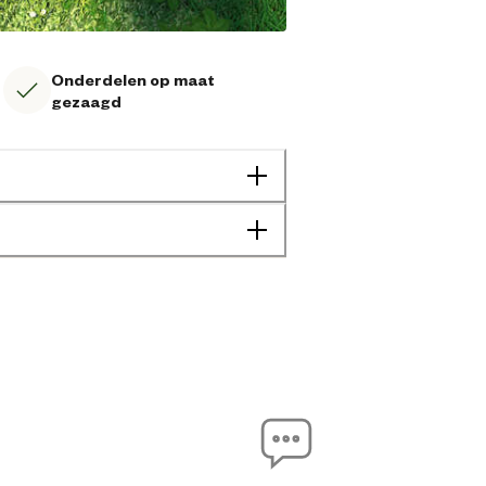
Onderdelen op maat
gezaagd
8711615185458
120 cm
20 cm