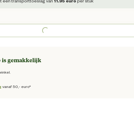
 prijs € 30,00
dt een transporttoeslag van
11.95
euro
per stuk
Loading...
 is gemakkelijk
winkel.
g
vanaf 50,- euro*