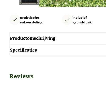
praktische
Inclusief
vakverdeling
gronddoek
Productomschrijving
Specificaties
Algemene informatie
Reviews
Ean
Artikel breedte
Artikel diepte