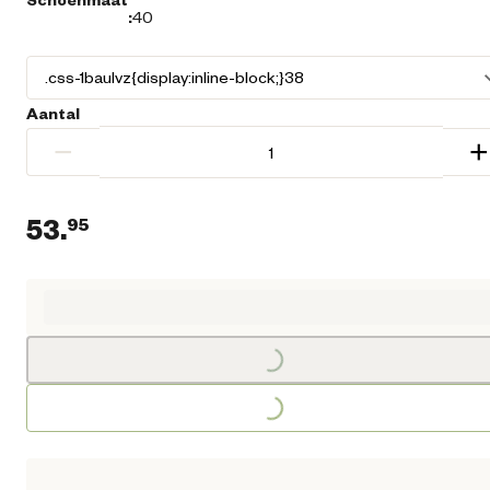
:
40
Aantal
−
+
53.
95
Huidige prijs € 53,95
Loading...
Loading...