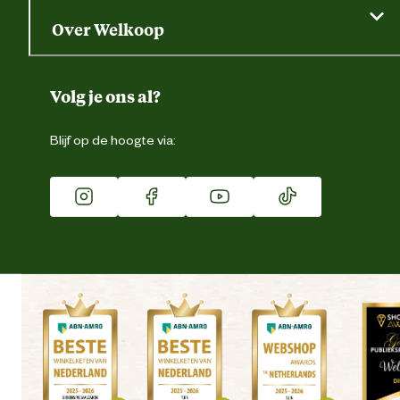
Saldo opvragen
Grondtest
Over Welkoop
Gegevens wijzigen
Over ons
Duurzaamheid
Volg je ons al?
Eigen merk
Blijf op de hoogte via:
Franchise
Vacatures
Winkels