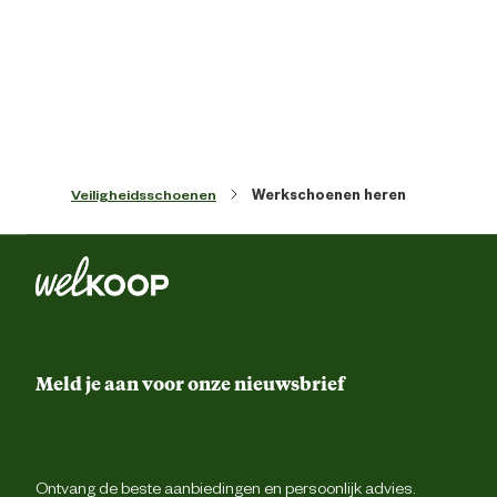
Sluiting
Vet
Type schoen
Werkscho
Techniek & Eigenschappen
Veiligheidsschoenen
Werkschoenen heren
Hoogte schacht
Ho
Veiligheidsnorm
S
Materiaal & Samenstelling
Meld je aan voor onze nieuwsbrief
Materiaal bovenkant schoen
Kato
Materiaal overneus
Sta
Ontvang de beste aanbiedingen en persoonlijk advies.