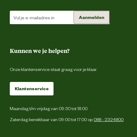
Materiaal zool
Aanmelden
Verantwoordelijke marktdeelnemer (EU)
Verantwoordelijke marktdeelnemer
SafetyJogg
naam
Kunnen we je helpen?
Verantwoordelijke marktdeelnemer
Meersbloem 
postadres
Oudenaar
Onze klantenservice staat graag voor je klaar.
Verantwoordelijke marktdeelnemer
info@safetyjogger.c
Klantenservice
mailadres
Maandag t/m vrijdag van 09:30 tot 18:00
Zaterdag bereikbaar van 09:00 tot 17:00 op
088 - 2324800