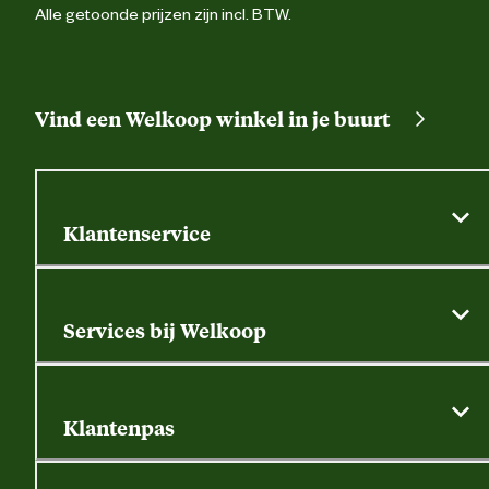
Alle getoonde prijzen zijn incl. BTW.
Vind een Welkoop winkel in je buurt
Klantenservice
Algemene actievoorwaarden
Klantenservice
Services bij Welkoop
Contactformulier
Alle services
Thuisbezorgen
Bewateringsadvies
Retouren, service en garantie
Klantenpas
Dierspecialist
Alles over de klantenpas
Gratis huisdier welkomstpakket