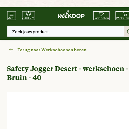
Beste Winkelketen
Tuin & Dier
Account
Favorieten
Winkelw
Menu
Zoek jouw product.
Terug naar Werkschoenen heren
Safety Jogger Desert - werkschoen -
Bruin - 40