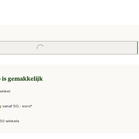
e prijs € 53,95
Loading...
 is gemakkelijk
winkel.
g
vanaf 50,- euro*
160 winkels