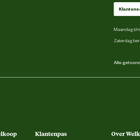
Klantens
Katoen
Maandag t/m 
Zaterdag ber
Staal
Pu
Alle getoonde
SafetyJogger
Meersbloem 42 Oudenaarde
elkoop
Klantenpas
Over Wel
info@safetyjogger.com