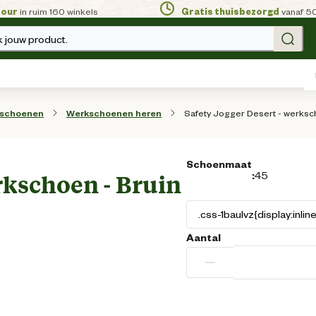
tour
in ruim 160 winkels
Gratis thuisbezorgd
vanaf 5
 jouw product.
Safety Jogger Desert - werksch
sschoenen
Werkschoenen heren
Schoenmaat
:
45
rkschoen - Bruin
Aantal
−