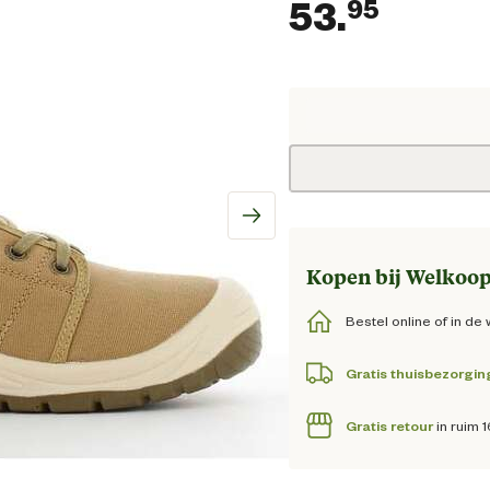
53.
95
Huidig
Kopen bij Welkoop
Bestel online of in de 
Gratis thuisbezorgin
Gratis retour
in ruim 