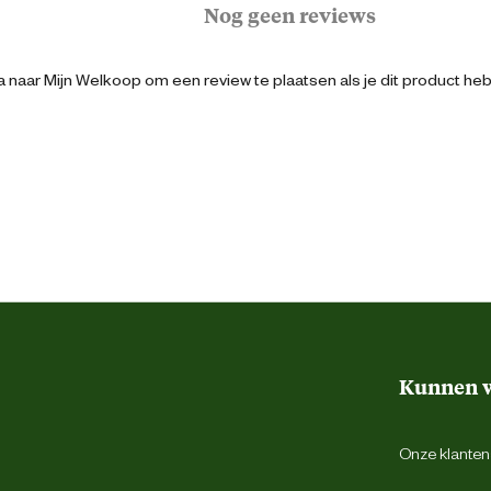
Nog geen reviews
Bruin
 naar Mijn Welkoop om een review te plaatsen als je dit product he
45
Veter
Werkschoen
Hoog
Kunnen w
S1p
Onze klantens