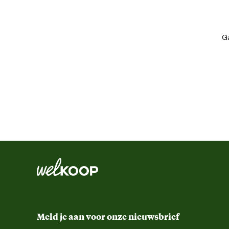
Kleur detail
Ga
Schoenmaat
Sluiting
Type schoen
Techniek & Eigenschappen
Hoogte schacht
Veiligheidsnorm
Meld je aan voor onze nieuwsbrief