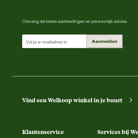
Materiaal & Samenstelling
Ontvang de beste aanbiedingen en persoonlijk advies.
Materiaal bovenkant schoen
Aanmelden
Materiaal overneus
Materiaal zool
Verantwoordelijke marktdeelnemer (EU)
Verantwoordelijke marktdeelnemer naam
Vind een Welkoop winkel in je buurt
Verantwoordelijke marktdeelnemer postadres
Klantenservice
Services bij W
Verantwoordelijke marktdeelnemer mailadres