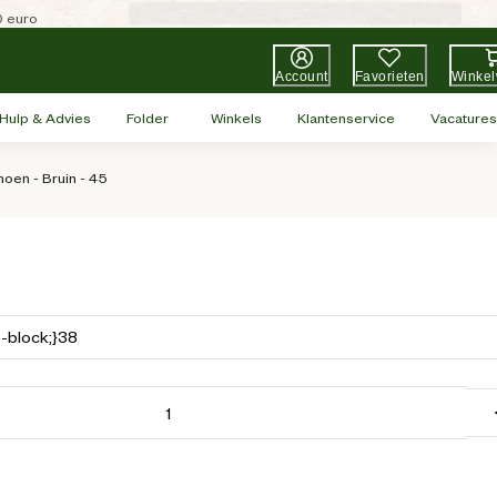
0 euro
Account
Favorieten
Winke
Hulp & Advies
Folder
Winkels
Klantenservice
Vacatures
oen - Bruin - 45