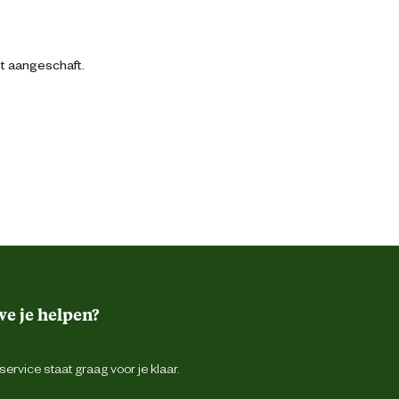
bt aangeschaft.
e je helpen?
ervice staat graag voor je klaar.