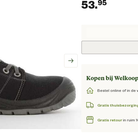
53.
95
Huidig
Kopen bij Welkoop
Bestel online of in de 
Gratis thuisbezorgin
Gratis retour
in ruim 