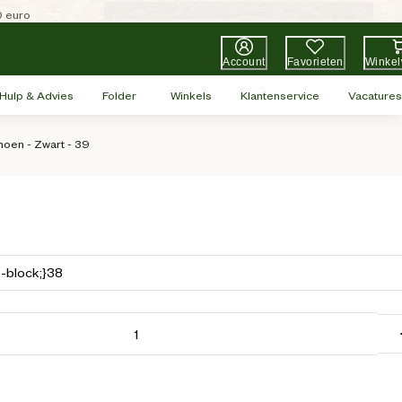
0 euro
Account
Favorieten
Winke
Hulp & Advies
Folder
Winkels
Klantenservice
Vacatures
hoen - Zwart - 39