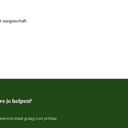
bt aangeschaft.
e je helpen?
ervice staat graag voor je klaar.