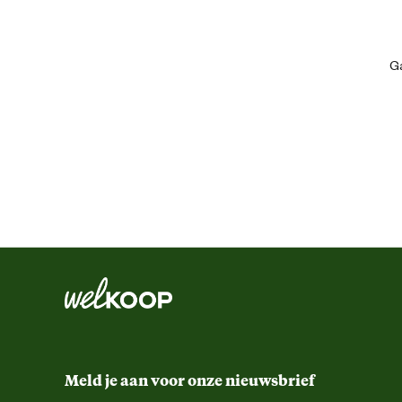
Kleur detail
Ga
Schoenmaat
Sluiting
Type schoen
Techniek & Eigenschappen
Hoogte schacht
Veiligheidsnorm
Meld je aan voor onze nieuwsbrief