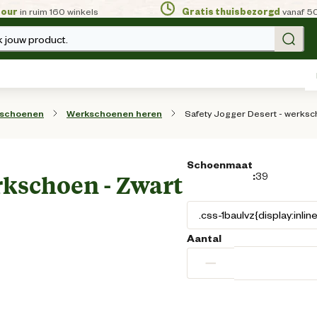
tour
in ruim 160 winkels
Gratis thuisbezorgd
vanaf 5
 jouw product.
Safety Jogger Desert - werksc
sschoenen
Werkschoenen heren
Schoenmaat
:
39
rkschoen - Zwart
Aantal
−