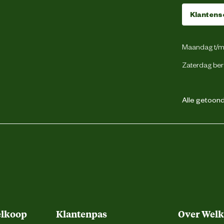
Klantens
Katoen
Maandag t/m 
Zaterdag ber
Staal
Pu
Alle getoonde
SafetyJogger
Meersbloem 42 Oudenaarde
elkoop
Klantenpas
Over Wel
info@safetyjogger.com