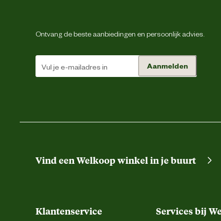
Materiaal & Samenstelling
Ontvang de beste aanbiedingen en persoonlijk advies.
Materiaal bovenkant schoen
Aanmelden
Materiaal overneus
Materiaal zool
Verantwoordelijke marktdeelnemer (EU)
Verantwoordelijke marktdeelnemer naam
Vind een Welkoop winkel in je buurt
Verantwoordelijke marktdeelnemer postadres
Klantenservice
Services bij W
Verantwoordelijke marktdeelnemer mailadres