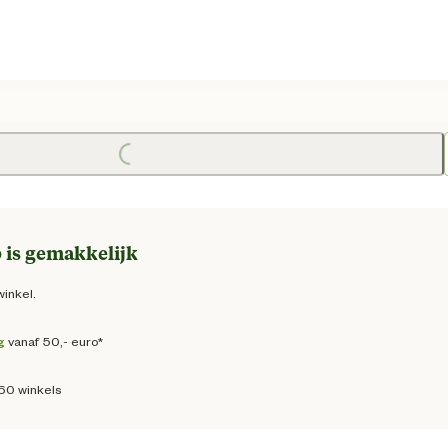
e prijs € 53,95
Loading...
 is gemakkelijk
winkel.
g
vanaf 50,- euro*
160 winkels