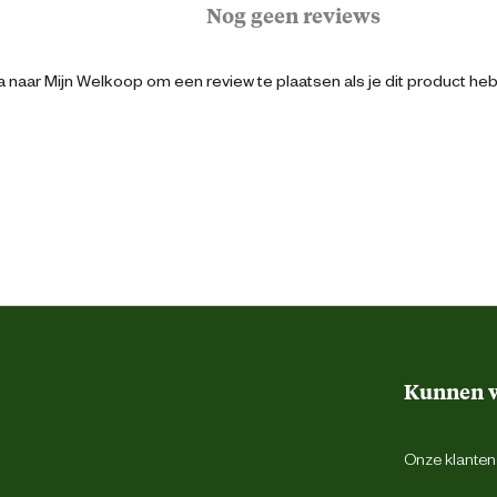
Nog geen reviews
Zwart
 naar Mijn Welkoop om een review te plaatsen als je dit product he
39
Veter
Werkschoen
Hoog
Kunnen w
S1p
Onze klantens