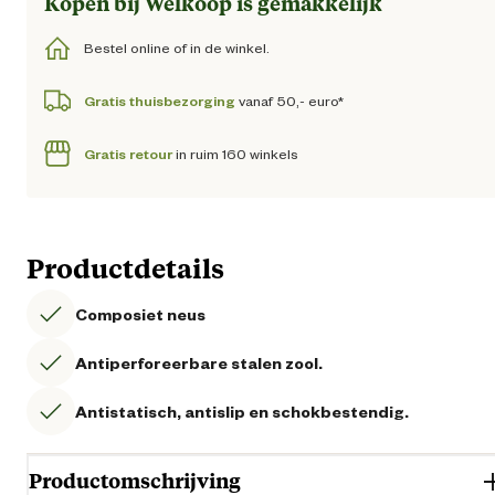
Kopen bij Welkoop is gemakkelijk
Bestel online of in de winkel.
Gratis thuisbezorging
vanaf 50,- euro*
Gratis retour
in ruim 160 winkels
Productdetails
Composiet neus
Antiperforeerbare stalen zool.
Antistatisch, antislip en schokbestendig.
Productomschrijving