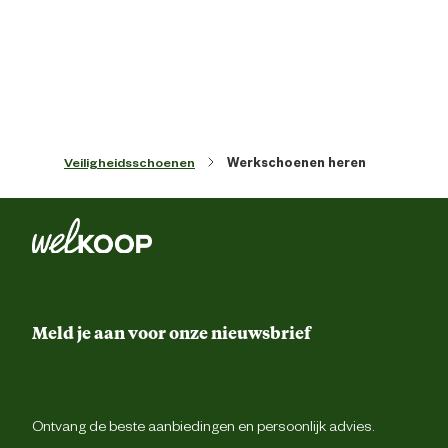
Type schoen
Werkscho
Techniek & Eigenschappen
Veiligheidsschoenen
Werkschoenen heren
Hoogte schacht
Ho
Veiligheidsnorm
Materiaal & Samenstelling
Meld je aan voor onze nieuwsbrief
Materiaal bovenkant schoen
Le
Materiaal overneus
Composi
Ontvang de beste aanbiedingen en persoonlijk advies.