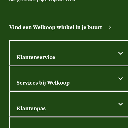
Vind een Welkoop winkel in je buurt
Klantenservice
Algemene actievoorwaarden
Klantenservice
Services bij Welkoop
Contactformulier
Alle services
Thuisbezorgen
Bewateringsadvies
Retouren, service en garantie
Klantenpas
Dierspecialist
Alles over de klantenpas
Gratis huisdier welkomstpakket