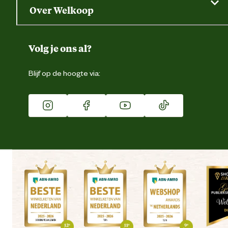
Saldo opvragen
Grondtest
Over Welkoop
Gegevens wijzigen
Over ons
Duurzaamheid
Volg je ons al?
Eigen merk
Blijf op de hoogte via:
Franchise
Vacatures
Winkels