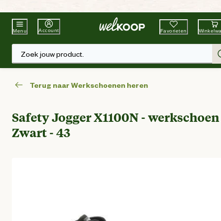
Beste Winkelketen
Tuin & Dier
Account
Favorieten
Winkelw
Menu
Zoek jouw product.
Terug naar Werkschoenen heren
Safety Jogger X1100N - werkschoen 
Zwart - 43