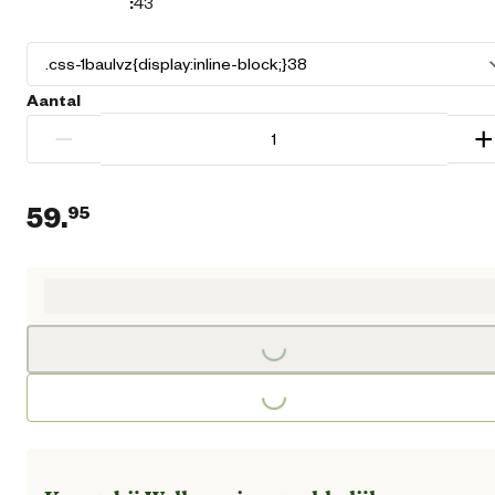
:
43
Aantal
−
+
59.
95
Huidige prijs € 59,95
Loading...
Loading...