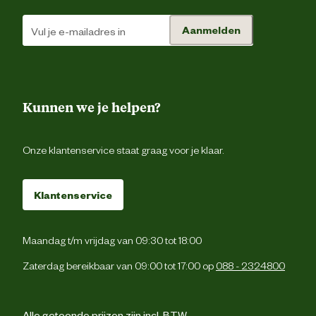
Materiaal tussenzool
Kevl
Aanmelden
Materiaal zool
Verantwoordelijke marktdeelnemer (EU)
Kunnen we je helpen?
Verantwoordelijke marktdeelnemer
SafetyJogg
naam
Onze klantenservice staat graag voor je klaar.
Verantwoordelijke marktdeelnemer
Meersbloem 
postadres
Oudenaar
Klantenservice
Verantwoordelijke marktdeelnemer
info@safetyjogger.c
Maandag t/m vrijdag van 09:30 tot 18:00
mailadres
Zaterdag bereikbaar van 09:00 tot 17:00 op
088 - 2324800
Alle getoonde prijzen zijn incl. BTW.