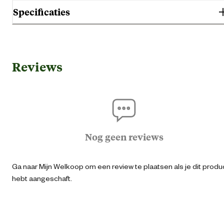
Specificaties
Algemene informatie
Reviews
Ean
87111431123
Artikel breedte
6 
Artikel diepte
2 
Nog geen reviews
Artikel hoogte
23 
Ga naar Mijn Welkoop om een review te plaatsen als je dit produ
hebt aangeschaft.
Kleur detail
Ge
Lengte
22.8 