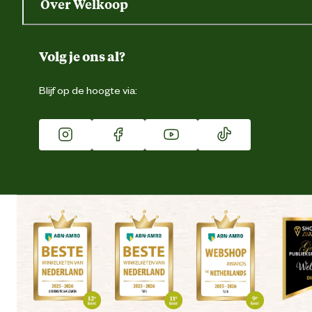
Over Welkoop
Gegevens wijzigen
Over ons
Duurzaamheid
Volg je ons al?
Eigen merk
Blijf op de hoogte via:
Franchise
Vacatures
Winkels