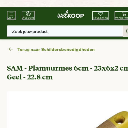
Beste Winkelketen
Tuin & Dier
Account
Favorieten
Winkelw
Menu
Zoek jouw product.
Terug naar Schildersbenodigdheden
SAM - Plamuurmes 6cm - 23x6x2 cm
Geel - 22.8 cm