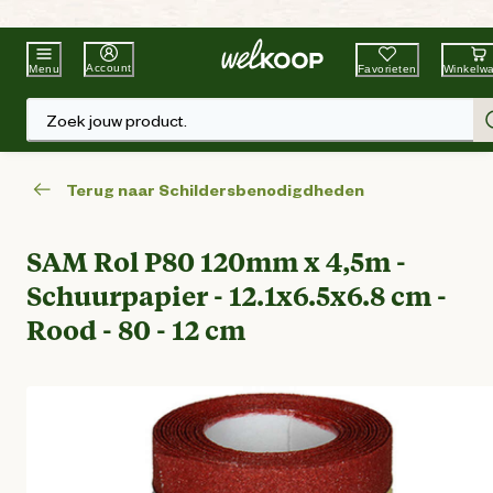
Beste Winkelketen
Tuin & Dier
Account
Favorieten
Winkelw
Menu
Zoek jouw product.
Terug naar Schildersbenodigdheden
SAM Rol P80 120mm x 4,5m -
Schuurpapier - 12.1x6.5x6.8 cm -
Rood - 80 - 12 cm