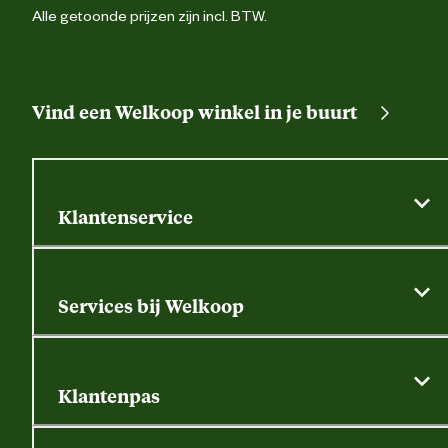
Alle getoonde prijzen zijn incl. BTW.
Vind een Welkoop winkel in je buurt
Klantenservice
Algemene actievoorwaarden
Klantenservice
Services bij Welkoop
Contactformulier
Alle services
Thuisbezorgen
Bewateringsadvies
Retouren, service en garantie
Klantenpas
Dierspecialist
Alles over de klantenpas
Gratis huisdier welkomstpakket