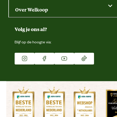
Saldo opvragen
Grondtest
Over Welkoop
Gegevens wijzigen
Over ons
Duurzaamheid
Volg je ons al?
Eigen merk
Blijf op de hoogte via:
Franchise
Vacatures
Winkels