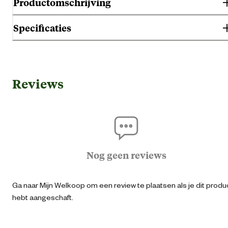
Productomschrijving
Specificaties
Algemene informatie
Reviews
Ean
54009971673
Artikel breedte
6.5 
Artikel diepte
6.8 
Nog geen reviews
Artikel hoogte
12.1 
Ga naar Mijn Welkoop om een review te plaatsen als je dit produ
hebt aangeschaft.
Kleur detail
Ro