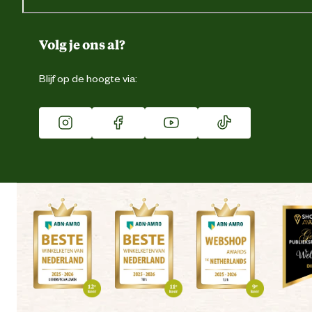
Gegevens wijzigen
Over ons
Duurzaamheid
Volg je ons al?
Eigen merk
Blijf op de hoogte via:
Franchise
Vacatures
Winkels