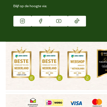
Eigen merk
Blijf op de hoogte via:
Franchise
Vacatures
Winkels