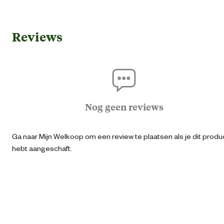
Gebruik & Geschiktheid
Reviews
Geschikt voor leeftijdsfase
3 jaar en oud
Algemene informatie
Ean
40068740289
Nog geen reviews
Artikel breedte
21 
Ga naar Mijn Welkoop om een review te plaatsen als je dit produ
hebt aangeschaft.
Artikel diepte
8.2 
Artikel hoogte
11.5 
Type speelgoed
Trailers & aanhange