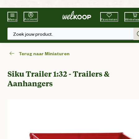
Beste Winkelketen
Tuin & Dier
Account
Favorieten
Winkelw
Menu
Zoek jouw product.
Terug naar Miniaturen
Siku Trailer 1:32 - Trailers &
Aanhangers