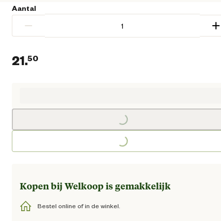
Aantal
−
+
21.
50
Huidige prijs € 21,50
Loading...
Loading...
Kopen bij Welkoop is gemakkelijk
Bestel online of in de winkel.