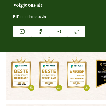
Duurzaamheid
Volg je ons al?
Eigen merk
Blijf op de hoogte via:
Franchise
Vacatures
Winkels