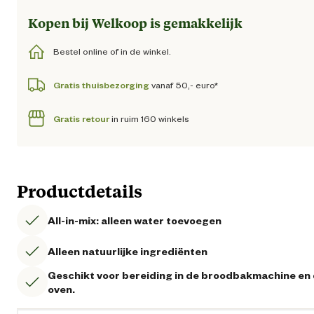
Kopen bij Welkoop is gemakkelijk
Bestel online of in de winkel.
Gratis thuisbezorging
vanaf 50,- euro*
Gratis retour
in ruim 160 winkels
Productdetails
All-in-mix: alleen water toevoegen
Alleen natuurlijke ingrediënten
Geschikt voor bereiding in de broodbakmachine en
oven.