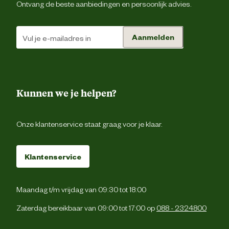
Ontvang de beste aanbiedingen en persoonlijk advies.
Bevat
Sesamza
So
Aanmelden
Tar
Zonnebloempitt
Kunnen we je helpen?
Materiaal
Extra veze
eigenschappen
Onze klantenservice staat graag voor je klaar.
Voedingsgerelateerde
Met omega
eigenschappen
Klantenservice
tarwebloem, 11% pitten (pompoenpitte
zonnebloempitten, lijnzaad, sesamzaad
gerstemout, soja, plantaardig vetpoed
Maandag t/m vrijdag van 09:30 tot 18:00
(palm), dextrose, tarwevezel
Ingredienten
tarwegluten, sojabloem, droge gis
Zaterdag bereikbaar van 09:00 tot 17:00 op
088 - 2324800
tarwemoutmeel, zout, tarwezemele
meelverbeteraars: ascorbinezuur 
enzyme