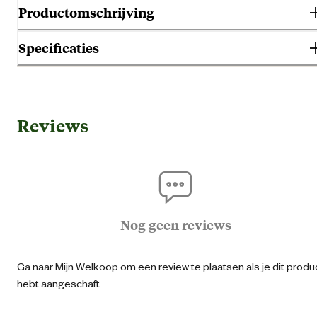
Productomschrijving
Specificaties
Algemene informatie
Reviews
Ean
54118669398
Aantal broden
Artikel breedte
9.3 
Nog geen reviews
Artikel diepte
6 
Ga naar Mijn Welkoop om een review te plaatsen als je dit produ
hebt aangeschaft.
Artikel hoogte
20 