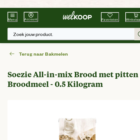
Beste Winkelketen
Tuin & Dier
Account
Favorieten
Winkelw
Menu
Zoek jouw product.
Terug naar Bakmelen
Soezie All-in-mix Brood met pitten 
Broodmeel - 0.5 Kilogram