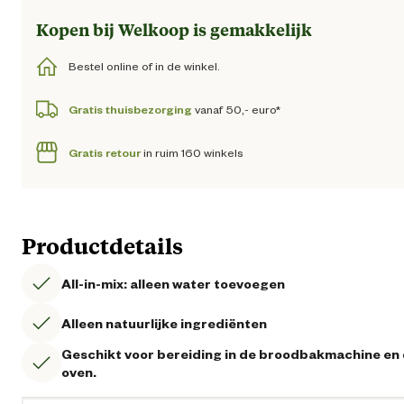
Kopen bij Welkoop is gemakkelijk
Bestel online of in de winkel.
Gratis thuisbezorging
vanaf 50,- euro*
Gratis retour
in ruim 160 winkels
Productdetails
All-in-mix: alleen water toevoegen
Alleen natuurlijke ingrediënten
Geschikt voor bereiding in de broodbakmachine en
oven.