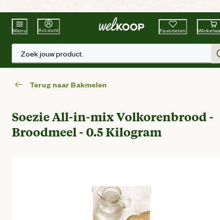
Beste Winkelketen
Tuin & Dier
Account
Favorieten
Winkelw
Menu
Zoek jouw product.
Terug naar Bakmelen
Soezie All-in-mix Volkorenbrood -
Broodmeel - 0.5 Kilogram