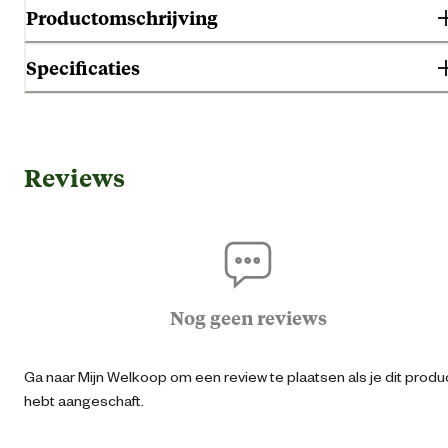
Productomschrijving
Specificaties
Algemene informatie
Reviews
Ean
54118669596
Aantal broden
Artikel breedte
9.3 
Nog geen reviews
Artikel diepte
6 
Ga naar Mijn Welkoop om een review te plaatsen als je dit produ
hebt aangeschaft.
Artikel hoogte
20 