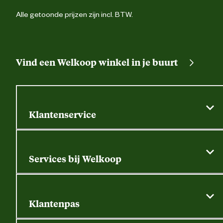
Alle getoonde prijzen zijn incl. BTW.
Vind een Welkoop winkel in je buurt
Klantenservice
Algemene actievoorwaarden
Klantenservice
Services bij Welkoop
Contactformulier
Alle services
Thuisbezorgen
Bewateringsadvies
Retouren, service en garantie
Klantenpas
Dierspecialist