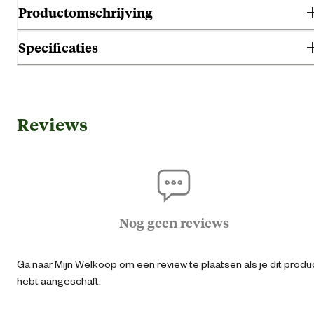
Productomschrijving
Specificaties
Algemene informatie
Reviews
Ean
54118669477
Aantal broden
Artikel breedte
9.3 
Nog geen reviews
Artikel diepte
6 
Ga naar Mijn Welkoop om een review te plaatsen als je dit produ
hebt aangeschaft.
Artikel hoogte
20 