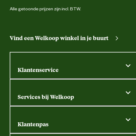
Alle getoonde prijzen zijn incl. BTW.
Vind een Welkoop winkel in je buurt
Klantenservice
Algemene actievoorwaarden
Klantenservice
Services bij Welkoop
Contactformulier
Alle services
Thuisbezorgen
Bewateringsadvies
Retouren, service en garantie
Klantenpas
Dierspecialist