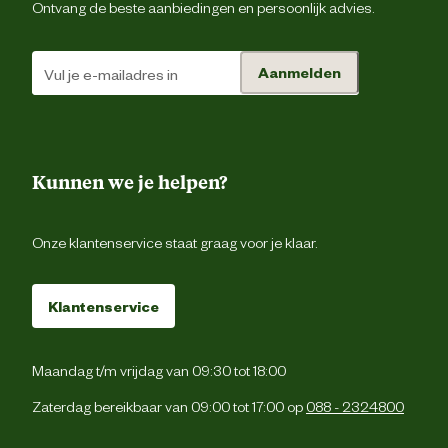
vetpoeder (palm), dextrose, roggebloem, dro
Ontvang de beste aanbiedingen en persoonlijk advies.
Ingredienten
gist, zout, tarwemoutmeel, meelverbeteraar
ascorbinezuur en enzyme
Aanmelden
Advies & Onderhoud
Bij voorkeur droog en koel bewaren. Verpakki
Bewaaradvies
goed sluiten na gebrui
Kunnen we je helpen?
Bereiding in de broodmachine: doe de 500 g Al
Onze klantenservice staat graag voor je klaar.
in-mix en 300 ml koud water (15 - 20 °C) in 
broodmachine en selecteer een programma v
Bakadvies
ca. 2 à 4 uur. Bereiding met de hand: kneed 
500 g All-in-mix met 290 ml water tot een soep
Klantenservice
deeg (ca. 20'). Bed
Maandag t/m vrijdag van 09:30 tot 18:00
Zaterdag bereikbaar van 09:00 tot 17:00 op
088 - 2324800