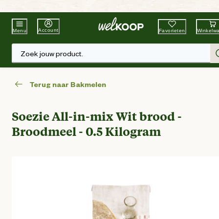
Beste Winkelketen
Tuin & Dier
Account
Favorieten
Winkelw
Menu
Zoek jouw product.
Terug naar Bakmelen
Soezie All-in-mix Wit brood -
Broodmeel - 0.5 Kilogram