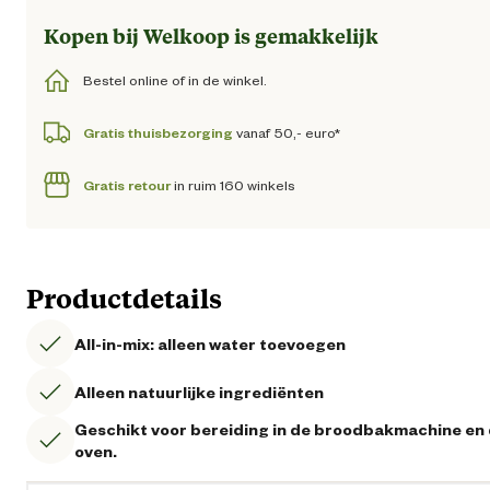
Kopen bij Welkoop is gemakkelijk
Bestel online of in de winkel.
Gratis thuisbezorging
vanaf 50,- euro*
Gratis retour
in ruim 160 winkels
Productdetails
All-in-mix: alleen water toevoegen
Alleen natuurlijke ingrediënten
Geschikt voor bereiding in de broodbakmachine en
oven.