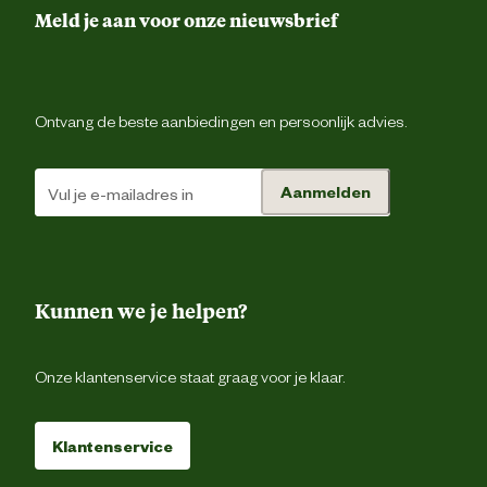
Meld je aan voor onze nieuwsbrief
Materiaal stof
73% katoen, 24% polyesther, 3% elasth
Ontvang de beste aanbiedingen en persoonlijk advies.
Verantwoordelijke marktdeelnemer (EU)
Verantwoordelijke
Sockshouse B.
Aanmelden
marktdeelnemer naam
Verantwoordelijke
Larenweg 48, 5234 KA '
marktdeelnemer postadres
Hertogenbos
Kunnen we je helpen?
Verantwoordelijke
online@sockshouse.
marktdeelnemer mailadres
Onze klantenservice staat graag voor je klaar.
Klantenservice