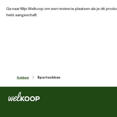
Artikel breedte
10.5 
Ga naar Mijn Welkoop om een review te plaatsen als je dit produ
hebt aangeschaft.
Artikel diepte
5.5 
Artikel hoogte
27 
Comfort en ergonomische
Niet voelbare naad aan 
eigenschappen
te
Kleur detail
Zwa
Sokken
Sportsokken
Ontwerp eigenschappen
Badstofzo
Schoenmaat
39-
Materiaal & Samenstelling