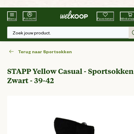
Beste Winkelketen
Tuin & Dier
Account
Favorieten
Winkelw
Menu
Zoek jouw product.
Terug naar Sportsokken
STAPP Yellow Casual - Sportsokken
Zwart - 39-42