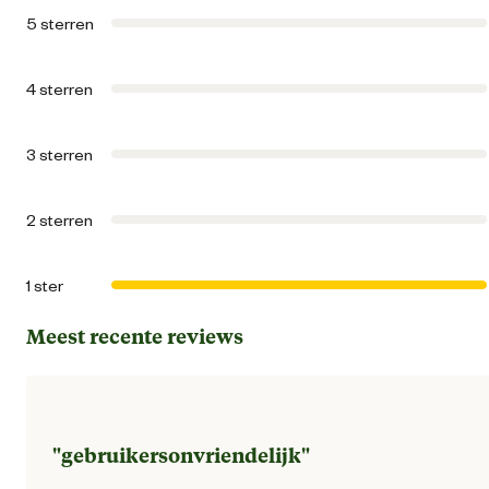
5 sterren
Algemene informatie
4 sterren
Ean
80035079727
3 sterren
Algemene maat
2 sterren
Artikel breedte
36 
1 ster
Artikel diepte
36 
Meest recente reviews
Artikel hoogte
35 
Gemaks eigenschappen
Opstapelba
"
gebruikersonvriendelijk
"