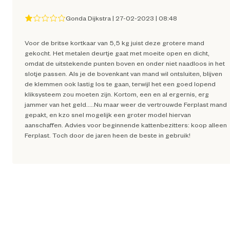
Kleur detail
donker gri
Gonda Dijkstra
|
27-02-2023
|
08:48
Materiaal & Samenstelling
Voor de britse kortkaar van 5,5 kg juist deze grotere mand
gekocht. Het metalen deurtje gaat met moeite open en dicht,
Materiaal
Kunstst
omdat de uitstekende punten boven en onder niet naadloos in het
slotje passen. Als je de bovenkant van mand wil ontsluiten, blijven
de klemmen ook lastig los te gaan, terwijl het een goed lopend
Verantwoordelijke marktdeelnemer (EU)
kliksysteem zou moeten zijn. Kortom, een en al ergernis, erg
jammer van het geld.....Nu maar weer de vertrouwde Ferplast mand
Verantwoordelijke
gepakt, en kzo snel mogelijk een groter model hiervan
STEFANPLA
marktdeelnemer naam
aanschaffen. Advies voor beginnende kattenbezitters: koop alleen
Ferplast. Toch door de jaren heen de beste in gebruik!
Verantwoordelijke
Energieweg 4, 5145 
marktdeelnemer postadres
Waalwijk, the Netherlan
Verantwoordelijke
backoffice@beeztees.c
marktdeelnemer mailadres