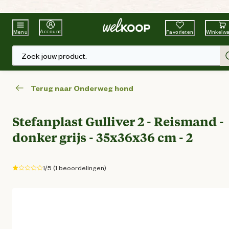
Beste Winkelketen
Tuin & Dier
Account
Favorieten
Winkelw
Menu
Zoek jouw product.
Terug naar Onderweg hond
Stefanplast Gulliver 2 - Reismand -
donker grijs - 35x36x36 cm - 2
1/5 (1 beoordelingen)