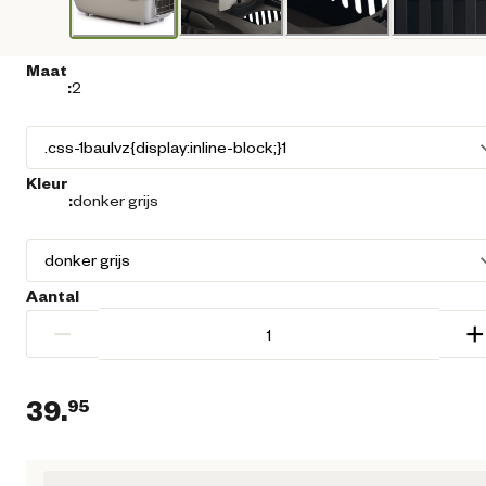
Maat
:
2
Kleur
:
donker grijs
Aantal
−
+
39.
95
Huidige prijs € 39,95