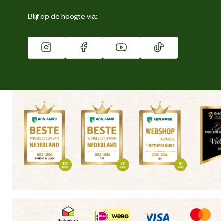
Eigen merk
Blijf op de hoogte via:
Franchise
Vacatures
Winkels