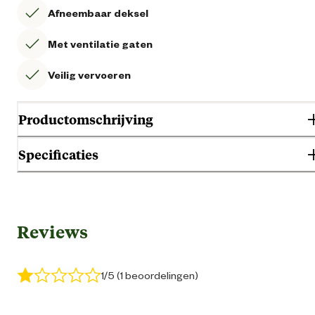
Afneembaar deksel
Met ventilatie gaten
Veilig vervoeren
Productomschrijving
Specificaties
Gebruik & Geschiktheid
Reviews
Kitt
Geschikt voor leeftijdsfase
Seni
1/5 (1 beoordelingen)
Volwass