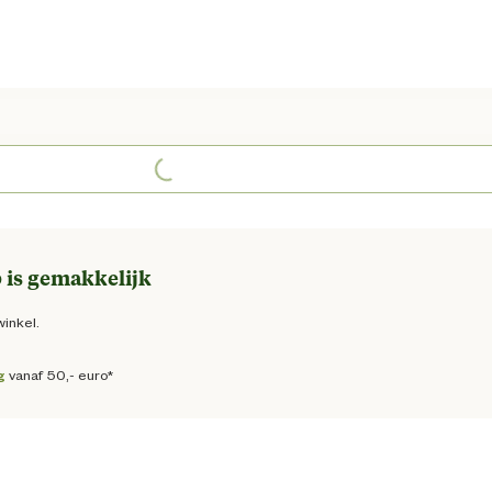
ge prijs € 269,00
Loading...
 is gemakkelijk
winkel.
g
vanaf 50,- euro*