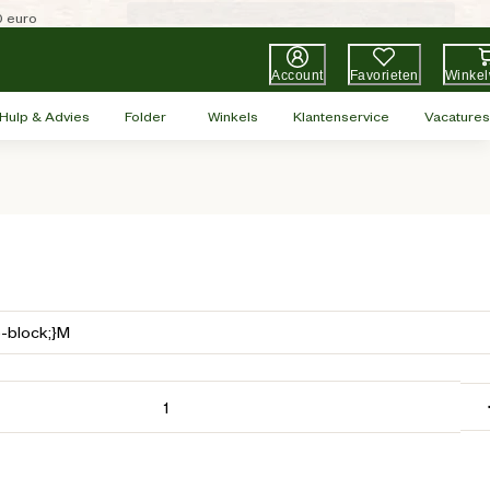
0 euro
Account
Favorieten
Winke
Hulp & Advies
Folder
Winkels
Klantenservice
Vacatures