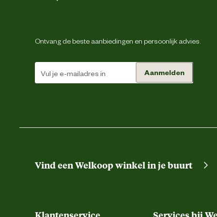
Kleur detail
Ontvang de beste aanbiedingen en persoonlijk advies.
Opslag eigenschappen
Aanmelden
Aantal zitstokken
Dikte tralie
Materiaal & Samenstelling
Vind een Welkoop winkel in je buurt
Materiaal
Klantenservice
Services bij W