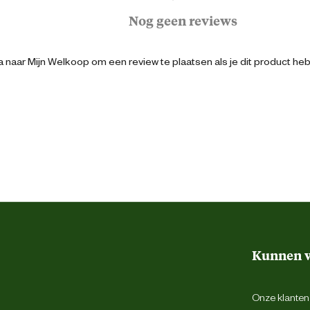
8718591252525
Nog geen reviews
1
 naar Mijn Welkoop om een review te plaatsen als je dit product he
3
11 mm
M
51.1 cm
Kunnen w
67.7 cm
Onze klantens
154 cm