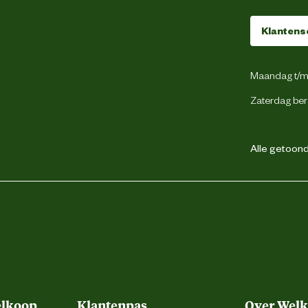
Antraciet
Klantens
Lade uitschuifbaar
Maandag t/m 
Zaterdag ber
2
Alle getoonde
2 mm
Metaal
elkoop
Klantenpas
Over Wel