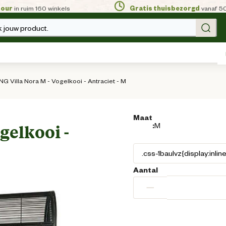
tour
in ruim 160 winkels
Gratis thuisbezorgd
vanaf 5
 jouw product.
 Villa Nora M - Vogelkooi - Antraciet - M
Maat
:
M
gelkooi -
Aantal
−