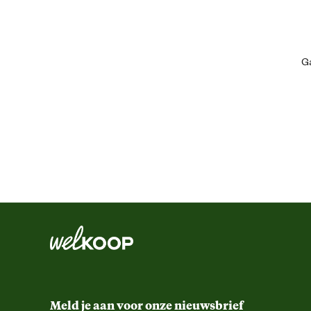
Ean
Aantal deuren
Ga
Aantal drinkbakjes
Afstand tralie
Algemene maat
Artikel breedte
Artikel diepte
Artikel hoogte
Meld je aan voor onze nieuwsbrief