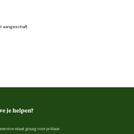
bt aangeschaft.
e je helpen?
ervice staat graag voor je klaar.