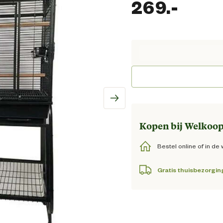
269.
-
Huidi
Kopen bij Welkoop
Bestel online of in de 
Gratis thuisbezorgin