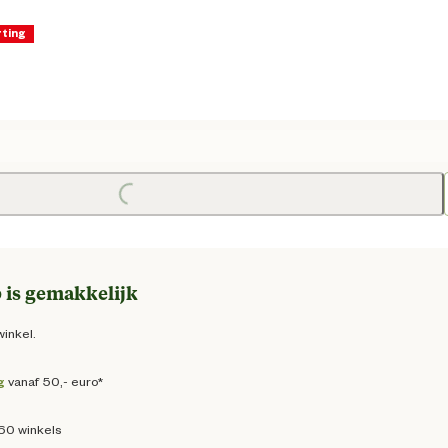
rting
dige prijs € 90,91
e prijs € 106,95
Loading...
 is gemakkelijk
winkel.
g
vanaf 50,- euro*
160 winkels