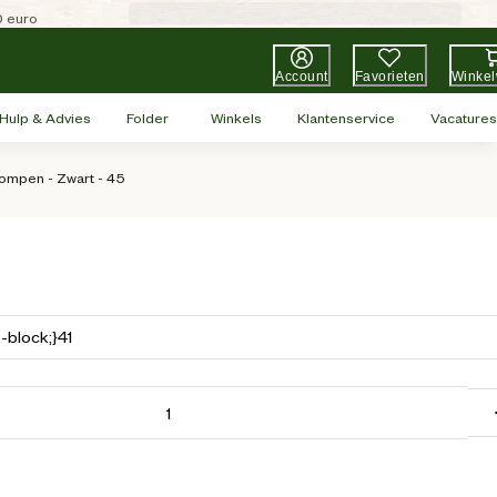
0 euro
Account
Favorieten
Winke
Hulp & Advies
Folder
Winkels
Klantenservice
Vacatures
lompen - Zwart - 45