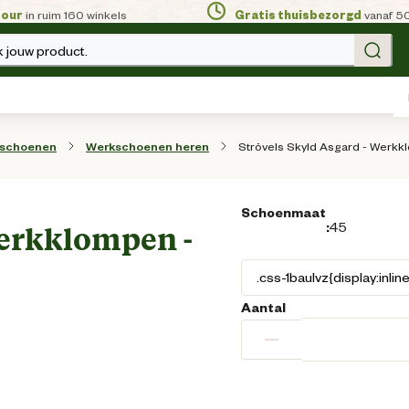
tour
in ruim 160 winkels
Gratis thuisbezorgd
vanaf 5
 jouw product.
Strövels Skyld Asgard - Werkk
sschoenen
Werkschoenen heren
Schoenmaat
:
45
Werkklompen -
Aantal
−