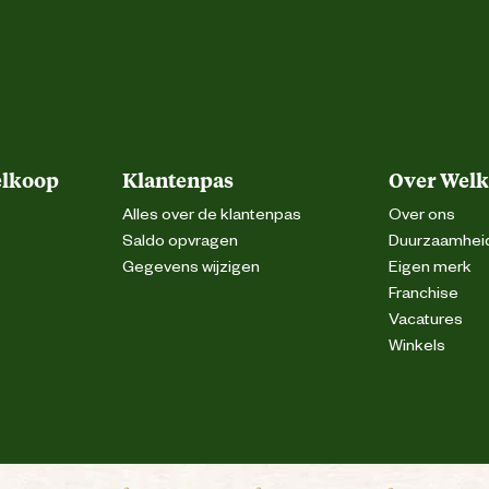
Laag
Anti-slipzool
elkoop
Klantenpas
Over Wel
S2
Alles over de klantenpas
Over ons
Saldo opvragen
Duurzaamhei
Gegevens wijzigen
Eigen merk
Franchise
Olie en brandstof resistent
Vacatures
Winkels
Polyester
Hout