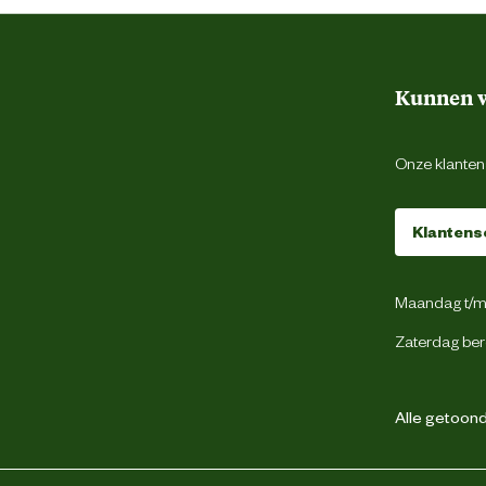
Hiel support systeem
Schokabsorberend
Kunnen w
Antistatisch
Onze klantens
Zwart
Klantens
45
Maandag t/m 
Zaterdag ber
Geen sluiting
Klomp
Alle getoonde