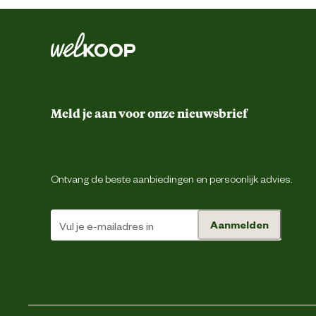
Comfort en ergonomische eigenschappen
Functionele eigenschappen
Meld je aan voor onze nieuwsbrief
Kleur detail
Ontvang de beste aanbiedingen en persoonlijk advies.
Schoenmaat
Sluiting
Aanmelden
Type schoen
Techniek & Eigenschappen