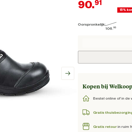
90.
91
15% ko
Oorspronkelijk:
Hui
95
106.
Oorspronkelijk
Kopen bij Welkoop
Bestel online of in de 
Gratis thuisbezorgin
Gratis retour
in ruim 