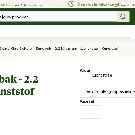
tour
in ruim 160 winkels
Gratis thuisbezorgd
vanaf 5
 jouw product.
Swing King Schelp - Zandbak - 2.2 Kilogram - Licht roze - Kunststof
Kleur
:
Licht roze
ak - 2.2
unststof
Aantal
−