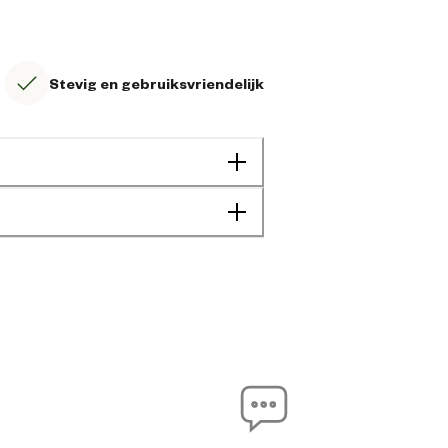
Stevig en gebruiksvriendelijk
8720701438309
88 cm
77 cm