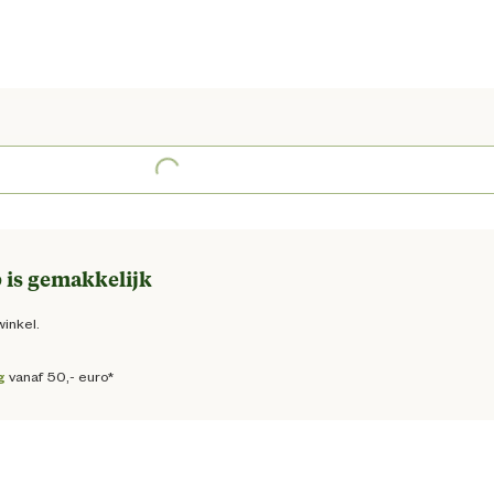
e prijs € 39,95
Loading...
 is gemakkelijk
winkel.
g
vanaf 50,- euro*