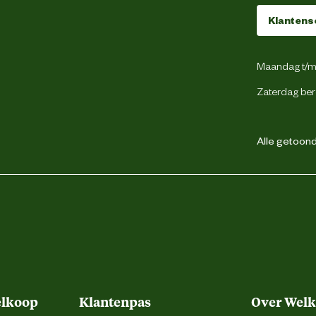
Kunststof
Klantens
Maandag t/m 
Zaterdag ber
1 jaar
Alle getoonde
ja
ja
ja
elkoop
Klantenpas
Over Wel