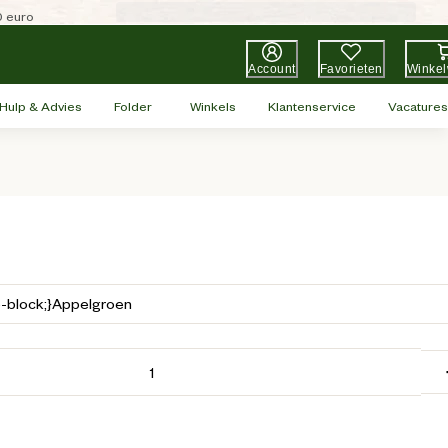
0 euro
Account
Favorieten
Winke
Hulp & Advies
Folder
Winkels
Klantenservice
Vacatures