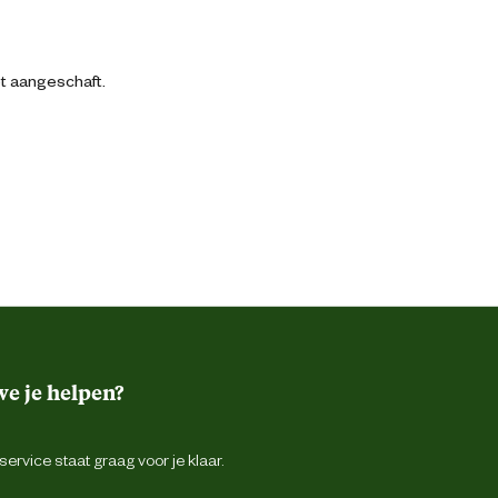
bt aangeschaft.
e je helpen?
ervice staat graag voor je klaar.