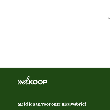
Artikel hoogte
Ga
Gemaks eigenschappen
Inhoud consumenten eenheid
Kleur detail
Lengte
Materiaal & Samenstelling
Biologisch
Meld je aan voor onze nieuwsbrief