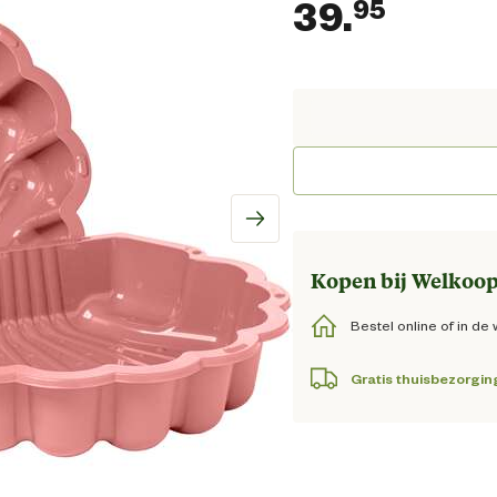
39.
95
Huidig
Kopen bij Welkoop
Bestel online of in de 
Gratis thuisbezorgin