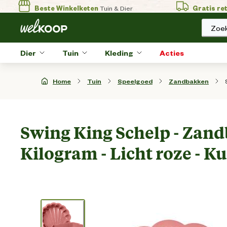
Beste Winkelketen
Tuin & Dier
Gratis re
Zoek
Dier
Tuin
Kleding
Acties
Home
Tuin
Speelgoed
Zandbakken
Swing King Schelp - Zandb
Kilogram - Licht roze - K