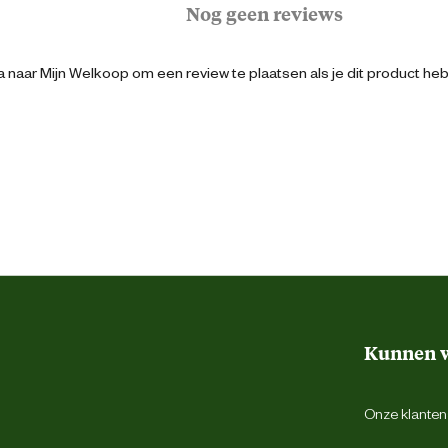
Nog geen reviews
35 cm
 naar Mijn Welkoop om een review te plaatsen als je dit product he
Zelf monteren
2.2 Kilogram
Licht roze
77 cm
Kunnen w
Onze klantens
Nee