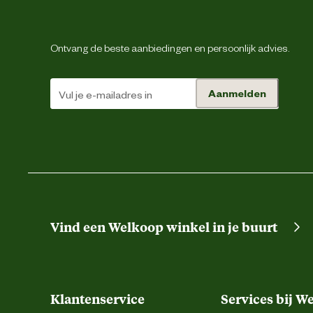
Materiaal
Ontvang de beste aanbiedingen en persoonlijk advies.
Advies & Onderhoud
Aanmelden
Garantie
Onderhoudsadvies
Advies gebruik
Vind een Welkoop winkel in je buurt
Advies plaatsen
Klantenservice
Services bij W