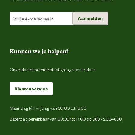
behandelen. Door weersinvloeden zal h
hout vergrijzen en kan lichte scheurvormi
Onderhoudsadvies
optreden, dit heeft geen invloed op 
levensduur. Om deze werking tegen te ga
Aanmelden
kan ervoor gekozen worden om het hout 
behandelen met een tuinhoutbeits, (ge
afsluitende verf- of laklaag aanbrengen
Kunnen we je helpen?
Onze klantenservice staat graag voor je klaar.
Klantenservice
Maandag t/m vrijdag van 09:30 tot 18:00
Zaterdag bereikbaar van 09:00 tot 17:00 op
088 - 2324800