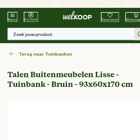
Beste Winkelketen
Tuin & Dier
Account
Favorieten
Winkelw
Menu
Zoek jouw product.
Terug naar Tuinbanken
Talen Buitenmeubelen Lisse -
Tuinbank - Bruin - 93x60x170 cm