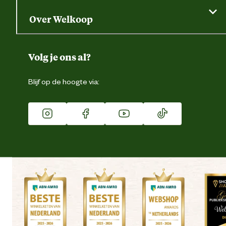
Saldo opvragen
Grondtest
Over Welkoop
Gegevens wijzigen
Over ons
Duurzaamheid
Volg je ons al?
Eigen merk
Blijf op de hoogte via:
Franchise
Vacatures
Winkels