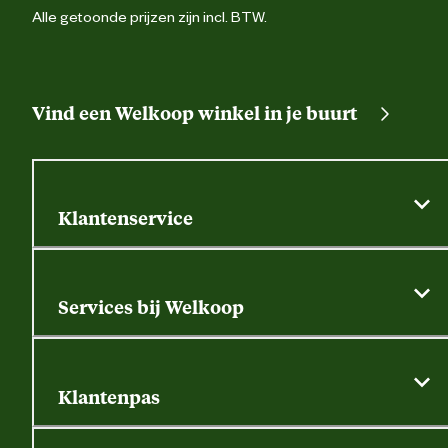
Alle getoonde prijzen zijn incl. BTW.
Vind een Welkoop winkel in je buurt
Klantenservice
Algemene actievoorwaarden
Klantenservice
Services bij Welkoop
Contactformulier
Alle services
Thuisbezorgen
Bewateringsadvies
Retouren, service en garantie
Klantenpas
Dierspecialist
Alles over de klantenpas
Gratis huisdier welkomstpakket