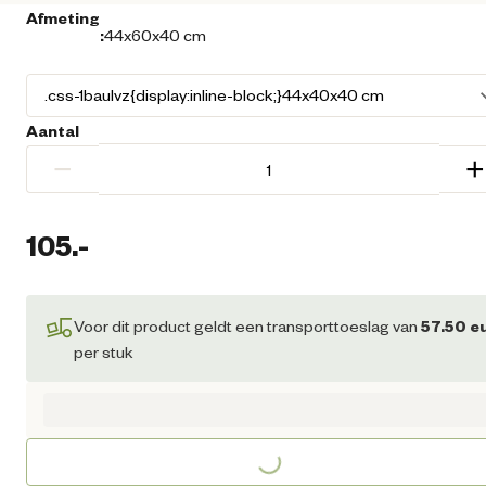
Afmeting
:
44x60x40 cm
Aantal
−
+
105.
-
Huidige prijs € 105,00
Voor dit product geldt een transporttoeslag van
57.50
e
per stuk
Loading...