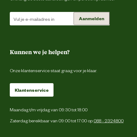
Het hout voor deze bloembak is p
Aanmelden
onderdeel onder druk geïmpregneer
Indien deze onbehandeld blijft zal het ho
Onderhoudsadvies
vergrijzen en zal lichte scheurvorming vo
kunnen komen. Om deze werking tegen 
gaan kan het hout worden behandeld m
een tuinhoutbeit
Kunnen we je helpen?
Onze klantenservice staat graag voor je klaar.
Klantenservice
Maandag t/m vrijdag van 09:30 tot 18:00
Zaterdag bereikbaar van 09:00 tot 17:00 op
088 - 2324800