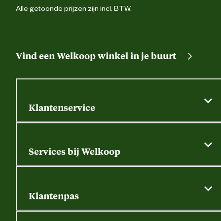
Alle getoonde prijzen zijn incl. BTW.
Vind een Welkoop winkel in je buurt
Klantenservice
Algemene actievoorwaarden
Klantenservice
Services bij Welkoop
Contactformulier
Alle services
Thuisbezorgen
Bewateringsadvies
Retouren, service en garantie
Klantenpas
Dierspecialist
Alles over de klantenpas
Gratis huisdier welkomstpakket