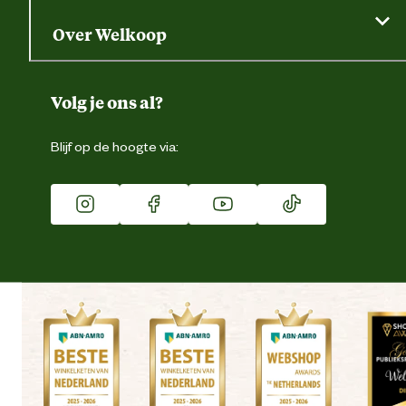
Saldo opvragen
Grondtest
Over Welkoop
Gegevens wijzigen
Over ons
Duurzaamheid
Volg je ons al?
Eigen merk
Blijf op de hoogte via:
Franchise
Vacatures
Winkels