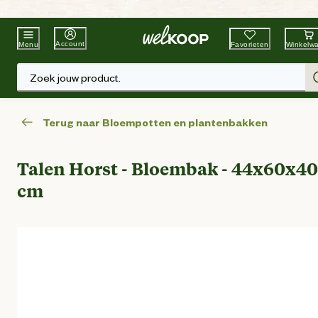
Beste Winkelketen
Tuin & Dier
Account
Favorieten
Winkelw
Menu
Zoek jouw product.
Terug naar Bloempotten en plantenbakken
Talen Horst - Bloembak - 44x60x40
cm