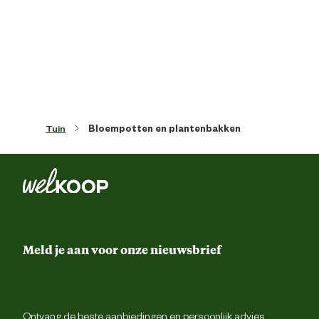
Artikel hoogte
44 
Inhoud
48
Kleur detail
Tuinhout gro
Tuin
Bloempotten en plantenbakken
Materiaal & Samenstelling
Duurzaamheids eigenschappen
Winterva
Fsc keurmerk
Meld je aan voor onze nieuwsbrief
Materiaal
Ho
Ontvang de beste aanbiedingen en persoonlijk advies.
Advies & Onderhoud