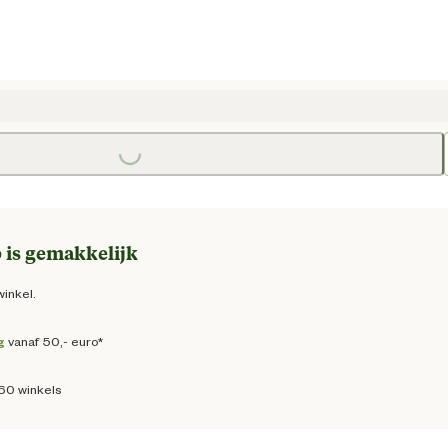
Loading...
e prijs € 79,95
 is gemakkelijk
winkel.
g
vanaf 50,- euro*
160 winkels