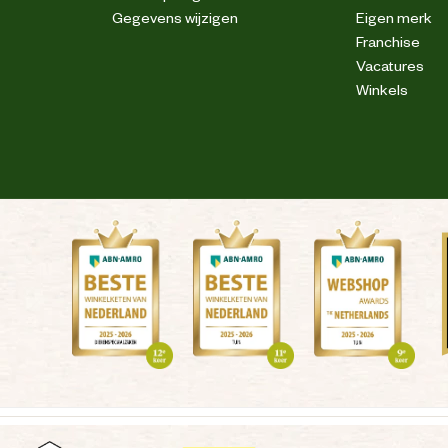
Uv-bestendig
Gegevens wijzigen
Eigen merk
Franchise
Weerbestendig
Vacatures
Winkels
Zachte houtsoorten
Terpentinebasis
Waterafstotend
droog en vorstvrij bewaren
 het productinformatieblad op www.tenco.nl