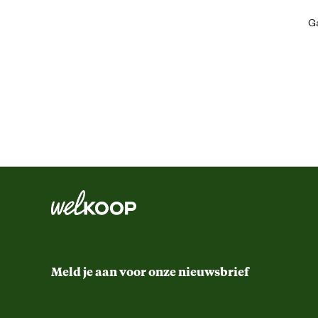
Artikel breedte
Ga
Artikel diepte
Artikel hoogte
Functionele eigenschappen
Meld je aan voor onze nieuwsbrief
Inhoud consumenten eenheid