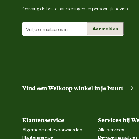
Ontvang de beste aanbiedingen en persoonlijk advies.
Kleur detail
Aanmelden
Prestatie eigenschappen
Verbruik
Techniek & Eigenschappen
Tijd overschilderbaar
Vind een Welkoop winkel in je buurt
Tijd stofdroog
Klantenservice
Services bij W
Materiaal & Samenstelling
Algemene actievoorwaarden
Alle services
Klantenservice
Bewateringsadvies