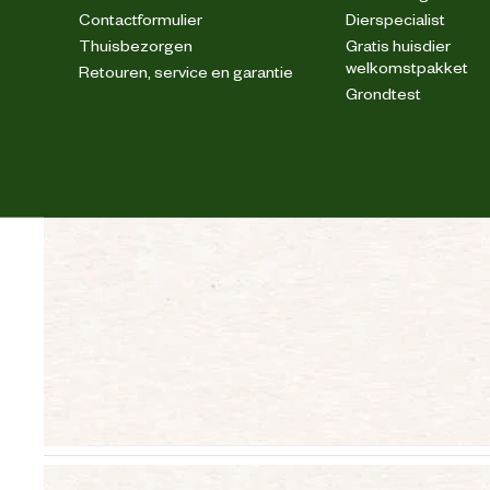
Contactformulier
Dierspecialist
Duurzaamheids eigenschappen
Thuisbezorgen
Gratis huisdier
welkomstpakket
Retouren, service en garantie
Grondtest
Geschikt voor materiaal
Materiaal eigenschappen
Advies & Onderhoud
Bewaaradvies
Advies gebruik
lees voor gebruiksadvies het blik of