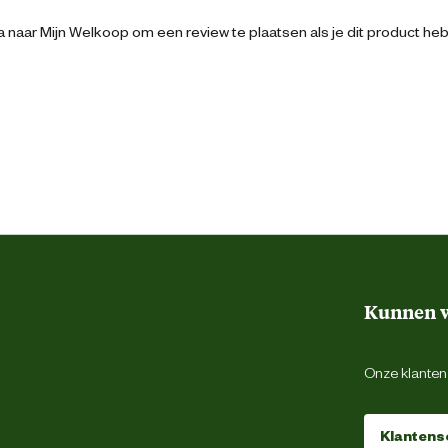
22.2 cm
 naar Mijn Welkoop om een review te plaatsen als je dit product he
20.4 cm
22 cm
Dekkend
Filmvormend
Voor gebruik met kwast
Kunnen w
Voor gebruik met roller
Voor gebruik met spuit
Onze klantens
5 Liter
Klantens