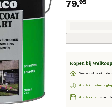
79.
95
Huidig
Kopen bij Welkoop
Bestel online of in de 
Gratis thuisbezorgin
Gratis retour
in ruim 