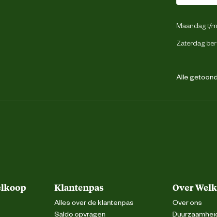
Zwart
Maandag t/m 
Zaterdag ber
1pot systeem
Alle getoonde
8 tot 10 m2/liter
24 hour
6 hour
elkoop
Klantenpas
Over Wel
Alles over de klantenpas
Over ons
Saldo opvragen
Duurzaamhei