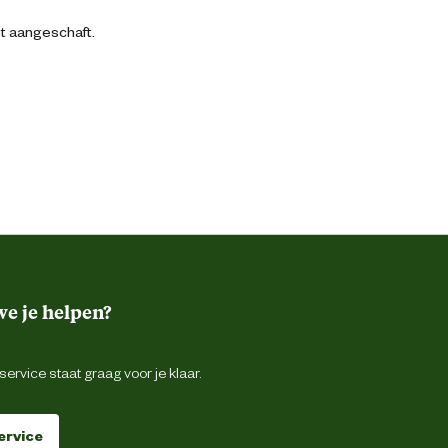
bt aangeschaft.
e je helpen?
ervice staat graag voor je klaar.
ervice