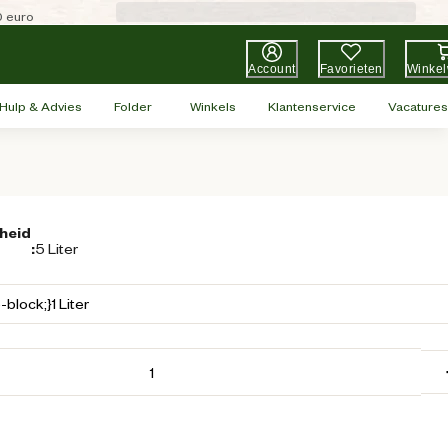
0 euro
Account
Favorieten
Winke
Hulp & Advies
Folder
Winkels
Klantenservice
Vacatures
heid
:
5 Liter