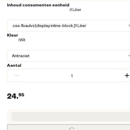
Inhoud consumenten eenheid
:
1 Liter
Kleur
:
Wit
Aantal
−
+
24.
95
Huidige prijs € 24,95