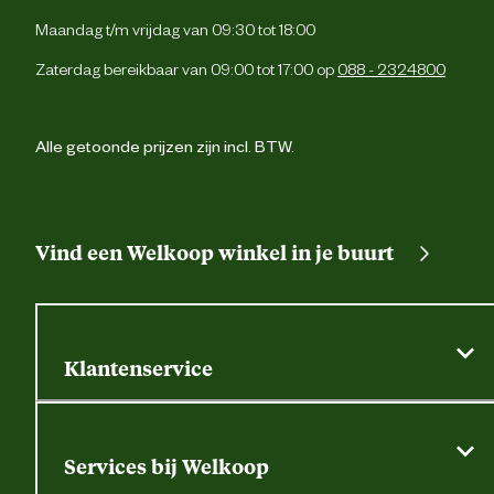
Maandag t/m vrijdag van 09:30 tot 18:00
Uv-bestend
Zaterdag bereikbaar van 09:00 tot 17:00 op
088 - 2324800
Duurzaamheids eigenschappen
Weerbestend
Alle getoonde prijzen zijn incl. BTW.
Geschikt voor materiaal
Zachte houtsoort
Terpentinebas
Vind een Welkoop winkel in je buurt
Materiaal eigenschappen
Vochtregulere
Waterafstote
Klantenservice
Advies & Onderhoud
Algemene actievoorwaarden
Klantenservice
Bewaaradvies
droog en vorstvrij bewar
Services bij Welkoop
Contactformulier