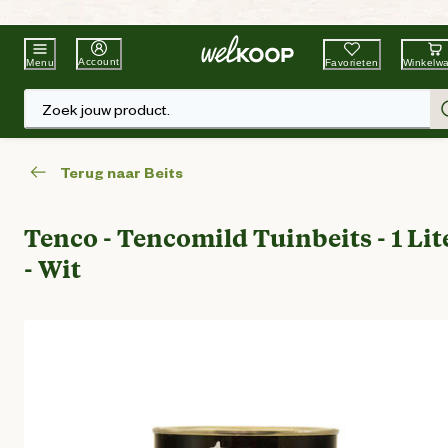
Beste Winkelketen
Tuin & Dier
Account
Favorieten
Winkelw
Menu
Zoek jouw product.
Terug naar Beits
Tenco - Tencomild Tuinbeits - 1 Lit
- Wit