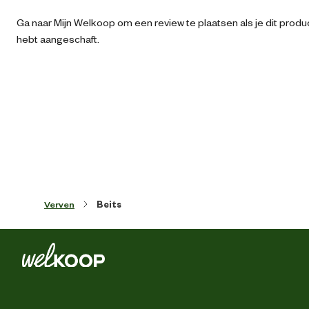
Ga naar Mijn Welkoop om een review te plaatsen als je dit produ
Artikel breedte
11 
hebt aangeschaft.
Artikel diepte
11 
Artikel hoogte
13.4 
Dekke
Filmvorme
Verven
Beits
Functionele eigenschappen
Voor gebruik met kwa
Voor gebruik met roll
Voor gebruik met spu