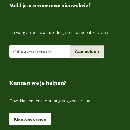
Meld je aan voor onze nieuwsbrief
Inhoud consumenten eenheid
1 Lit
Kleur detail
W
Ontvang de beste aanbiedingen en persoonlijk advies.
Prestatie eigenschappen
1pot syste
Aanmelden
Verbruik
12 tot 14 m2/lit
Techniek & Eigenschappen
Kunnen we je helpen?
Tijd overschilderbaar
24 ho
Onze klantenservice staat graag voor je klaar.
Tijd stofdroog
6 ho
Klantenservice
Materiaal & Samenstelling