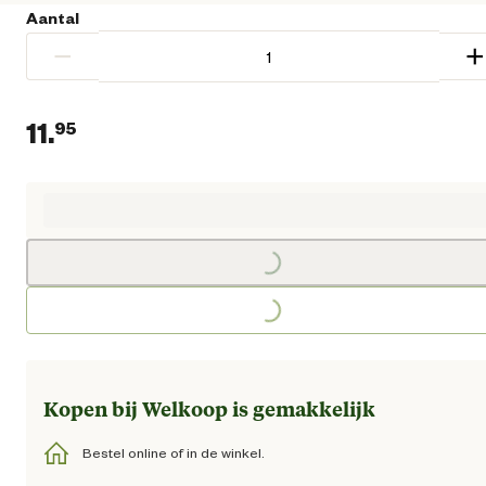
Aantal
−
+
11.
95
Huidige prijs € 11,95
Loading...
Loading...
Kopen bij Welkoop is gemakkelijk
Bestel online of in de winkel.