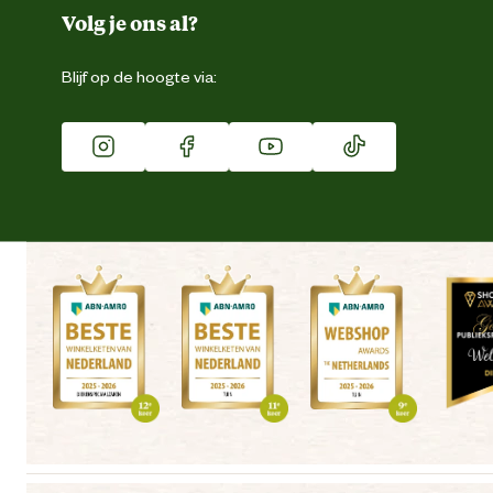
Duurzaamheid
Volg je ons al?
Eigen merk
Blijf op de hoogte via:
Franchise
Vacatures
Winkels