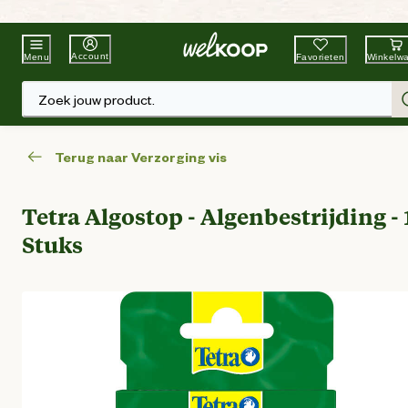
Beste Winkelketen
Tuin & Dier
Account
Favorieten
Winkelw
Menu
Zoek jouw product.
Terug naar Verzorging vis
Tetra Algostop - Algenbestrijding - 
Stuks