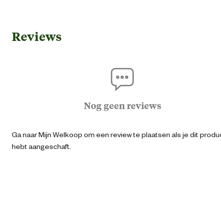
Gebruik & Geschiktheid
Reviews
Geschikt voor watertype
Zoetwat
Algemene informatie
Ean
40042181577
Nog geen reviews
Artikel breedte
7 
Ga naar Mijn Welkoop om een review te plaatsen als je dit produ
hebt aangeschaft.
Artikel diepte
3 
Artikel hoogte
13 
Inhoud consumenten eenheid
12 Stu