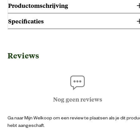
Productomschrijving
Specificaties
- rijk aan natuurlijke mineralen en ballaststoffen
- zuiver, hygienisch en kiemvrij verpakt
- uitstekende aanvulling op Tetra ReptoMin schildpaddenvoeder
Algemene informatie
Reviews
Ean
40042187403
Artikel breedte
4.8 
Artikel diepte
4.8 
Nog geen reviews
Artikel hoogte
8 
Ga naar Mijn Welkoop om een review te plaatsen als je dit produ
hebt aangeschaft.
Inhoud consumenten eenheid
100 Millilit