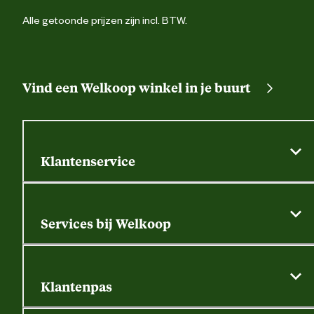
Alle getoonde prijzen zijn incl. BTW.
Vind een Welkoop winkel in je buurt
Klantenservice
Algemene actievoorwaarden
Klantenservice
Services bij Welkoop
Contactformulier
Alle services
Thuisbezorgen
Bewateringsadvies
Retouren, service en garantie
Klantenpas
Dierspecialist