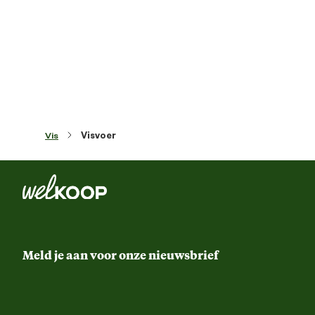
Materiaal & Samenstelling
Ruw eiwit 44,0%, Ruw vet 6,0%, Ruwe celstof 6,5
Ingredienten
Vochtgehalte 14,0%, Calcium 5,0
Vis
Visvoer
Meld je aan voor onze nieuwsbrief