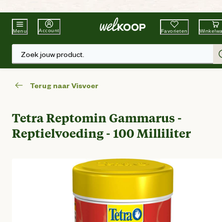
Beste Winkelketen
Tuin & Dier
Account
Favorieten
Winkelw
Menu
Zoek jouw product.
Terug naar Visvoer
Tetra Reptomin Gammarus -
Reptielvoeding - 100 Milliliter