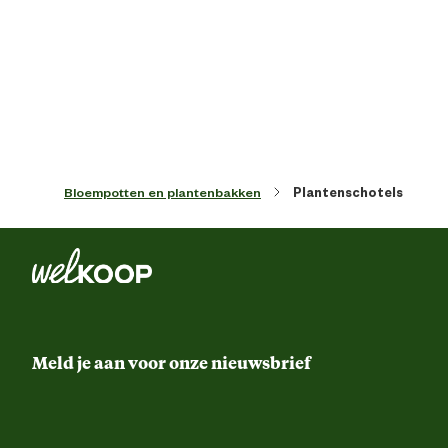
Artikel diepte
23.5 
Artikel hoogte
5 
Kleur detail
Terracot
Bloempotten en plantenbakken
Plantenschotels
Vorm
Ro
Materiaal & Samenstelling
Duurzaamheids eigenschappen
Uv-bestend
Meld je aan voor onze nieuwsbrief
Materiaal
Terracot
Materiaal eigenschappen
Waterdic