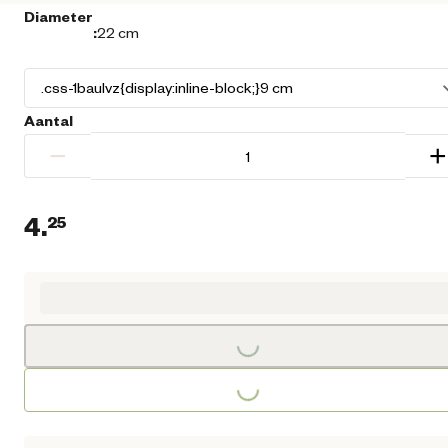
Diameter
:
22 cm
Aantal
−
+
4.
25
Huidige prijs € 4,25
Loading...
Loading...