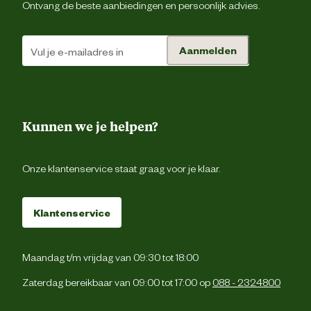
Ontvang de beste aanbiedingen en persoonlijk advies.
Verantwoordelijke marktdeelnemer (EU)
Aanmelden
Verantwoordelijke marktdeelnemer
NDT International 
naam
Verantwoordelijke marktdeelnemer
Biezenkamp 33, 6691 
Kunnen we je helpen?
postadres
Gen
Verantwoordelijke marktdeelnemer
Onze klantenservice staat graag voor je klaar.
export@ndtpotterie.c
mailadres
Klantenservice
Maandag t/m vrijdag van 09:30 tot 18:00
Zaterdag bereikbaar van 09:00 tot 17:00 op
088 - 2324800