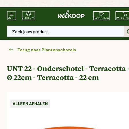
Beste Winkelketen
Tuin & Dier
Account
Favorieten
Winkelw
Menu
Zoek jouw product.
Terug naar Plantenschotels
UNT 22 - Onderschotel - Terracotta 
Ø 22cm - Terracotta - 22 cm
ALLEEN AFHALEN