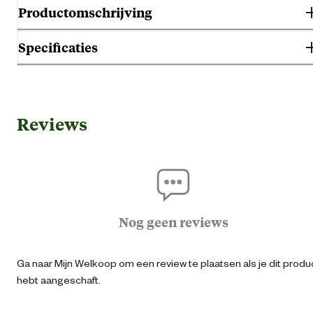
Productomschrijving
Specificaties
Handmatig uit klei gefabriceerde potterie in een authentieke terracotta
finish. UV bestendig.
Gebruik & Geschiktheid
Reviews
Geschikt voor locatie
Buit
Algemene informatie
Ean
40139210175
Nog geen reviews
Artikel breedte
23.5 
Ga naar Mijn Welkoop om een review te plaatsen als je dit produ
hebt aangeschaft.
Artikel diameter
22 