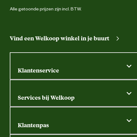
Alle getoonde prijzen zijn incl. BTW.
Vind een Welkoop winkel in je buurt
Klantenservice
Algemene actievoorwaarden
Klantenservice
Services bij Welkoop
Contactformulier
Alle services
Thuisbezorgen
Bewateringsadvies
Retouren, service en garantie
Klantenpas
Dierspecialist