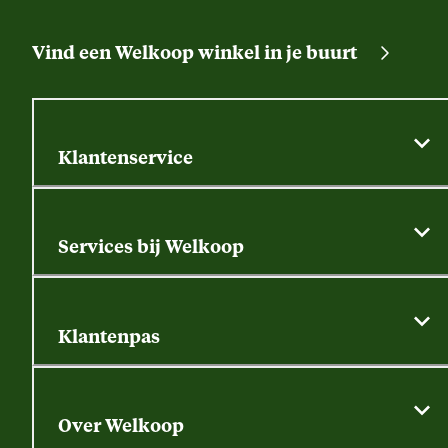
Vind een Welkoop winkel in je buurt
Klantenservice
Algemene actievoorwaarden
Klantenservice
Services bij Welkoop
Contactformulier
Alle services
Thuisbezorgen
Bewateringsadvies
Retouren, service en garantie
Klantenpas
Dierspecialist
Alles over de klantenpas
Gratis huisdier welkomstpakket
Saldo opvragen
Grondtest
Over Welkoop
Gegevens wijzigen