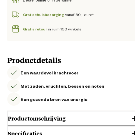
Bestel online of in de winkel.
Gratis thuisbezorging
vanaf 50,- euro*
Gratis retour
in ruim 160 winkels
Productdetails
Een waardevol krachtvoer
Met zaden, vruchten, bessen en noten
Een gezonde bron van energie
Productomschrijving
Specificaties
Vitakraft Cocktail Frutti bevat zongerijpte zaden, vitaminerijke vruchten,