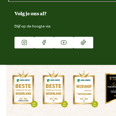
Over ons
Duurzaamheid
Volg je ons al?
Eigen merk
Blijf op de hoogte via:
Franchise
Vacatures
Winkels