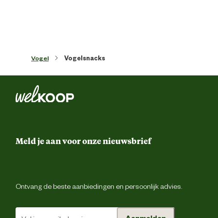
Materiaal & Samenstelling
Type voer
Bijvoeding opgroei en mengeling
Vogel
Vogelsnacks
Voedingsgerelateerde
Aanvullende voedi
eigenschappen
1/3 van het dagelijkse hoofdvo
Voedingsvoorschrift
vervangen door Cocktail Frut
Granen, vruchten (20.6%, waarvan 
Meld je aan voor onze nieuwsbrief
lijsterbessen), zaden (18%), groent
Ingredienten
noten (13%), plantaardige bijproducte
zoethout (1%), mineralen, plantaardi
eiwitextract
Ontvang de beste aanbiedingen en persoonlijk advies.
3.300 i.E E672, Vit. A 372 i.E E671, Vi
Analytische
D3 27 mg E5, mangaan 20,8 mg E6, zi
bestanddelen
3,44 mg E4, koper 0,2 mg E2, jodium 1
mg E1, ijz
Aanmelden