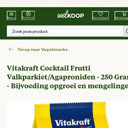
Beste Winkelketen
Tuin & Dier
Account
Favorieten
Winkelw
Menu
Zoek jouw product.
Terug naar Vogelsnacks
Vitakraft Cocktail Frutti
Valkparkiet/Agaproniden - 250 Gr
- Bijvoeding opgroei en mengeling