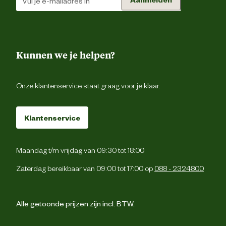
Nutritionele
Met kleurstoff
toevoegingen
Kunnen we je helpen?
Advies & Onderhoud
Onze klantenservice staat graag voor je klaar.
Bewaaradvies
Koel en droog bewar
Klantenservice
Maandag t/m vrijdag van 09:30 tot 18:00
Zaterdag bereikbaar van 09:00 tot 17:00 op
088 - 2324800
Alle getoonde prijzen zijn incl. BTW.