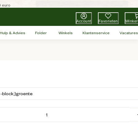
0 euro
Account
Favorieten
Winke
Hulp & Advies
Folder
Winkels
Klantenservice
Vacatures