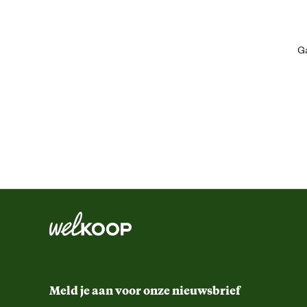
Ean
Ga
Artikel breedte
Artikel diepte
Artikel hoogte
Smaak aroma detail
Materiaal & Samenstelling
Voedingsvoorschrift
Zor
Meld je aan voor onze nieuwsbrief