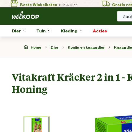
Beste Winkelketen
Tuin & Dier
Gratis re
Zoek
Dier
Tuin
Kleding
Acties
Home
Dier
Konijn en knaagdier
Knaagdie
Vitakraft Kräcker 2 in 1 -
Honing