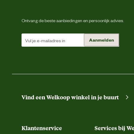
Mengvoeder voor dwergkonijn
plantaardige bijproducten, minerale
Ingredienten
Toevoegingsmiddelen: met kleurstof
houdbaar tot/
Ontvang de beste aanbiedingen en persoonlijk advies.
Advies & Onderhoud
Aanmelden
Bewaaradvies
Vind een Welkoop winkel in je buurt
Klantenservice
Services bij W