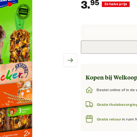
3.
95
2e halve prijs
Huidige
Kopen bij Welkoop
Bestel online of in de 
Gratis thuisbezorgin
Gratis retour
in ruim 