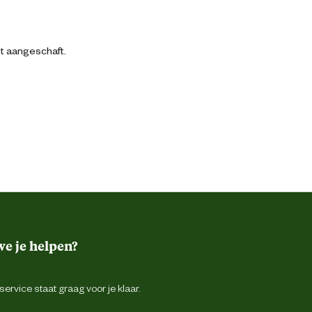
bt aangeschaft.
e je helpen?
ervice staat graag voor je klaar.