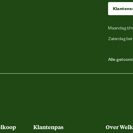
en. Samenstelling: granen ( spelt 1,6% ),
n, vruchten, zaden, groente, honing 0,32%.
Klantens
fen en conserveringsmiddelen. Tenminste
partij: zie opdruk. Koel en droog bewaren.
Maandag t/m 
Zaterdag ber
Koel en droog bewaren
Alle getoonde
elkoop
Klantenpas
Over Wel