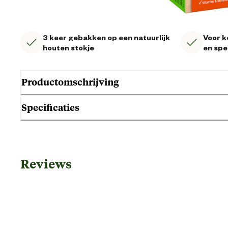
3 keer gebakken op een natuurlijk
Voor k
houten stokje
en spe
Productomschrijving
Specificaties
Gebruik & Geschiktheid
Reviews
Geschikt voor diersoort
Algemene informatie