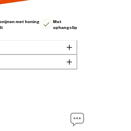
onijnen met honing
Met
lt
ophangclip
Dwergkonijn
Konijn