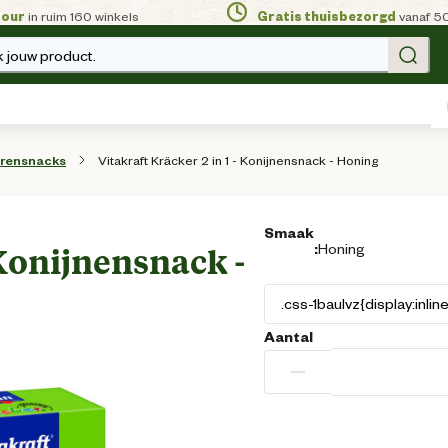
tour
in ruim 160 winkels
Gratis thuisbezorgd
vanaf 5
 jouw product.
Vitakraft Kräcker 2 in 1 - Konijnensnack - Honing
rensnacks
Smaak
:
Honing
 Konijnensnack -
Aantal
−