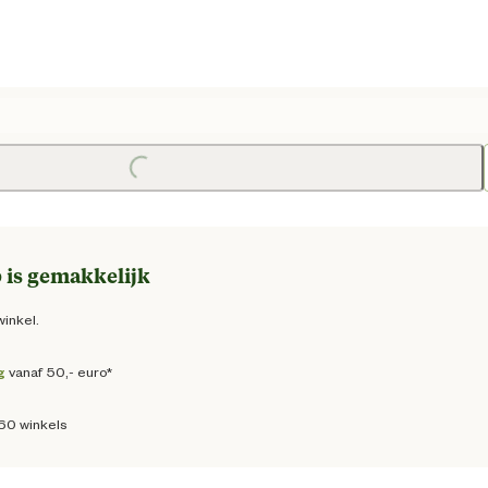
 prijs € 3,95
Loading...
 is gemakkelijk
winkel.
g
vanaf 50,- euro*
160 winkels