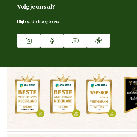
Duurzaamheid
Volg je ons al?
Eigen merk
Blijf op de hoogte via:
Franchise
Vacatures
Winkels