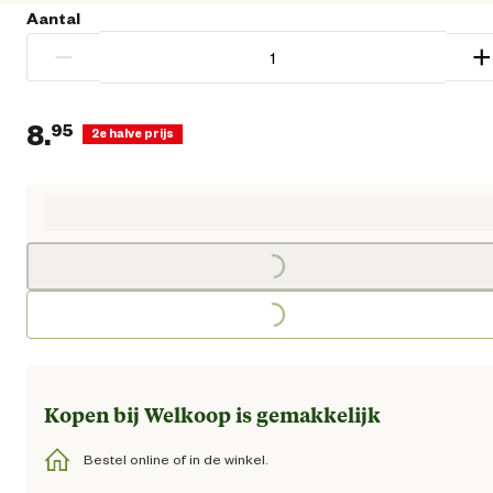
Aantal
−
+
8.
95
2e halve prijs
Loading...
Huidige prijs € 8,95
Loading...
Kopen bij Welkoop is gemakkelijk
Bestel online of in de winkel.