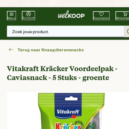
Beste Winkelketen
Tuin & Dier
Account
Favorieten
Winkelw
Menu
Zoek jouw product.
Terug naar Knaagdierensnacks
Vitakraft Kräcker Voordeelpak -
Caviasnack - 5 Stuks - groente