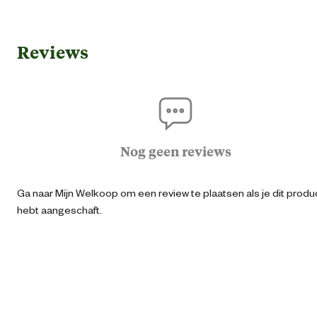
Gebruik & Geschiktheid
Reviews
Geschikt voor diersoort
Cav
Algemene informatie
Ean
87112961776
Nog geen reviews
Artikel breedte
13 
Ga naar Mijn Welkoop om een review te plaatsen als je dit produ
hebt aangeschaft.
Artikel diepte
6 
Artikel hoogte
25 
Inhoud consumenten eenheid
5 Stu