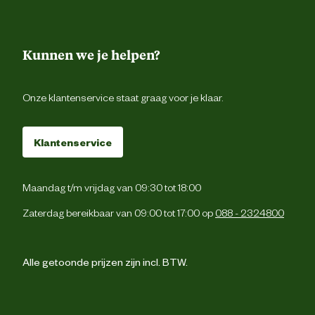
Advies & Onderhoud
Kunnen we je helpen?
Bewaaradvies
Koel en droog bewar
Onze klantenservice staat graag voor je klaar.
Klantenservice
Maandag t/m vrijdag van 09:30 tot 18:00
Zaterdag bereikbaar van 09:00 tot 17:00 op
088 - 2324800
Alle getoonde prijzen zijn incl. BTW.