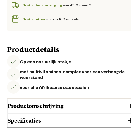
Gratis thuisbezorging
vanaf 50,- euro*
Gratis retour
in ruim 160 winkels
Productdetails
Op een natuurlijk stokje
met multivitaminen-complex voor een verhoogde
weerstand
voor alle Afrikaanse papegaaien
Productomschrijving
Specificaties
Vitakraft Notenkracker 2 in 1 speciaal voor papegaaien. Deze kwalitatie
snack zorgt voor langdurig eetplezier. De vogel moet moeite doen om 