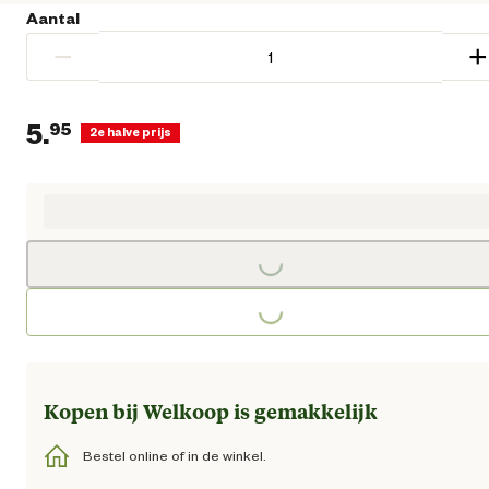
Aantal
−
+
5.
95
2e halve prijs
Huidige prijs € 5,95
Loading...
Loading...
Kopen bij Welkoop is gemakkelijk
Bestel online of in de winkel.