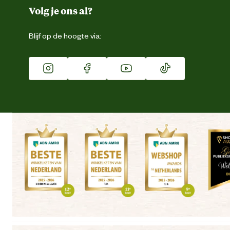
Duurzaamheid
Volg je ons al?
Eigen merk
Blijf op de hoogte via:
Franchise
Vacatures
Winkels