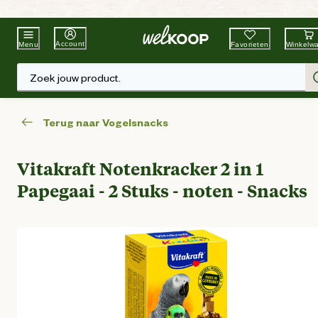
Beste Winkelketen
Tuin & Dier
Account
Favorieten
Winkelw
Menu
Zoek jouw product.
Terug naar Vogelsnacks
Vitakraft Notenkracker 2 in 1
Papegaai - 2 Stuks - noten - Snacks