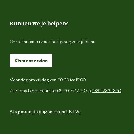
Nutritionele
Met kleurstoffen 
toevoegingen
conserveringsmiddel
Kunnen we je helpen?
Advies & Onderhoud
Onze klantenservice staat graag voor je klaar.
Bewaaradvies
Koel en droog bewar
Klantenservice
Maandag t/m vrijdag van 09:30 tot 18:00
Zaterdag bereikbaar van 09:00 tot 17:00 op
088 - 2324800
Alle getoonde prijzen zijn incl. BTW.