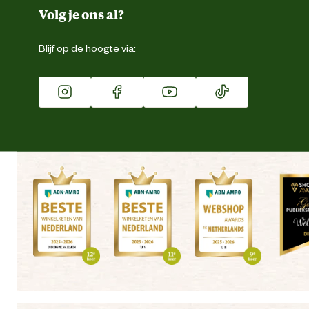
Duurzaamheid
Volg je ons al?
Eigen merk
Blijf op de hoogte via:
Franchise
Vacatures
Winkels