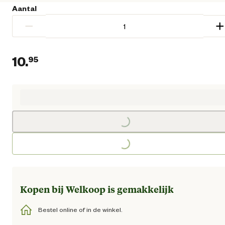
Aantal
−
+
10.
95
Huidige prijs € 10,95
Loading...
Loading...
Kopen bij Welkoop is gemakkelijk
Bestel online of in de winkel.