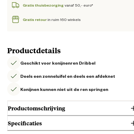
Gratis thuisbezorging
vanaf 50,- euro*
Gratis retour
in ruim 160 winkels
Productdetails
Geschikt voor konijnenren Dribbel
Deels een zonneluifel en deels een afdeknet
Konijnen kunnen niet uit de ren springen
Productomschrijving
Specificaties
Op zoek naar een veilige en schaduwrijke speelplek voor je konijn?
Ontdek dan het Welkoop Dribbel Beschermnet met zonnewering!