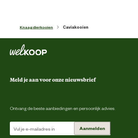
Artikel diameter
120 
Artikel diepte
50 
Knaagdierkooien
Caviakooien
Artikel hoogte
45 
Gemaks eigenschappen
Opvouwbaar of opklapba
Kleur detail
Gro
Meld je aan voor onze nieuwsbrief
Opslag eigenschappen
Inclusief schuifla
Ontvang de beste aanbiedingen en persoonlijk advies.
Materiaal & Samenstelling
Aanmelden
Materiaal
Nyl