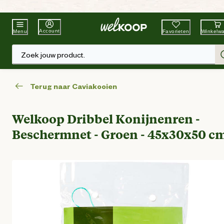
Beste Winkelketen
Tuin & Dier
Account
Favorieten
Winkelw
Menu
Zoek jouw product.
Terug naar Caviakooien
Welkoop Dribbel Konijnenren -
Beschermnet - Groen - 45x30x50 c