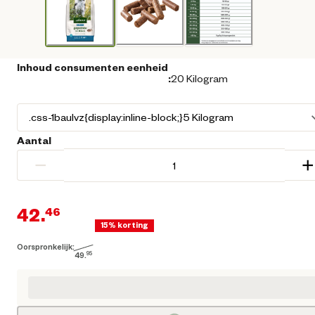
Inhoud consumenten eenheid
:
20 Kilogram
Aantal
−
+
42.
46
15% korting
Oorspronkelijk:
Huidige prijs € 42,46
49.
95
Loading...
Oorspronkelijke prijs € 49,95