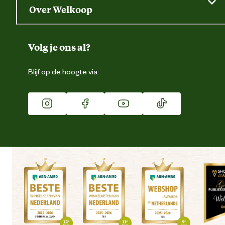
Saldo opvragen
Grondtest
Over Welkoop
Gegevens wijzigen
Over ons
Duurzaamheid
Volg je ons al?
Eigen merk
Blijf op de hoogte via:
Franchise
Vacatures
Winkels