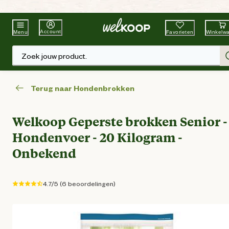
Beste Winkelketen
Tuin & Dier
Account
Favorieten
Winkelw
Menu
Zoek jouw product.
Terug naar Hondenbrokken
Welkoop Geperste brokken Senior -
Hondenvoer - 20 Kilogram -
Onbekend
4.7/5 (6 beoordelingen)