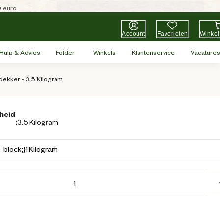
0 euro
Account
Favorieten
Winke
Hulp & Advies
Folder
Winkels
Klantenservice
Vacatures
ekker - 3.5 Kilogram
heid
:
3.5 Kilogram