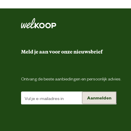
Functionele eigenschappen
Inhoud consumenten eenheid
Materiaal & Samenstelling
Meld je aan voor onze nieuwsbrief
Ingredienten
Advies & Onderhoud
Ontvang de beste aanbiedingen en persoonlijk advies.
Bewaaradvies
Aanmelden
Strooi een laag van ca 5 cm Welkoop h
Advies
verblijf. Verwijder dagelijks de vies
gebruik
Minimaal 1 keer 