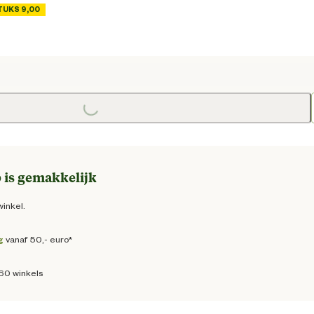
TUKS 9,00
prijs € 6,19
Loading...
 is gemakkelijk
winkel.
g
vanaf 50,- euro*
160 winkels