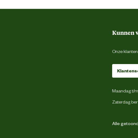
Stofvrij
3.5 Kilogram
Kunnen w
Onze klantens
Vurenhout
Klantens
Maandag t/m 
Op een schone en droge plaats bewaren
Zaterdag ber
outvezel op de bodem van het knaagdieren
 geworden bodembedekking en ververs deze.
Alle getoonde
per week het gehele verblijf schoonmaken.