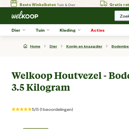
Beste Winkelketen
Tuin & Dier
Gratis re
Zoek
Dier
Tuin
Kleding
Acties
Home
Dier
Konijn en knaagdier
Bodembed
Welkoop Houtvezel - Bo
3.5 Kilogram
5/5 (1 beoordelingen)