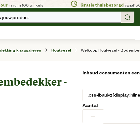
tour
in ruim 160 winkels
Gratis thuisbezorgd
vanaf 5
 jouw product.
Welkoop Houtvezel - Bodembed
ekking knaagdieren
Houtvezel
Inhoud consumenten een
dembedekker -
Aantal
−