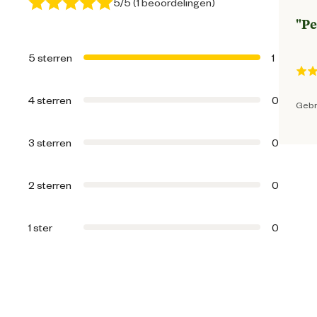
5/5 (1 beoordelingen)
Geschikt voor diersoort
"
Pe
5 sterren
1
Algemene informatie
4 sterren
0
Gebr
Ean
3 sterren
0
Artikel breedte
2 sterren
0
Artikel diepte
1 ster
0
Artikel hoogte