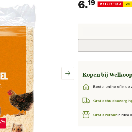
6.
19
2 stuks 11,50
2 S
Huidige 
Kopen bij Welkoop
Bestel online of in de 
Gratis thuisbezorgin
Gratis retour
in ruim 