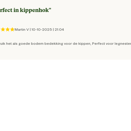
Kip
rfect in kippenhok
"
Konijn
Martin V
|
10-10-2025
|
21:04
uik het als goede bodem bedekking voor de kippen, Perfect voor legnesten e
2012181391288
29 cm
12 cm
40 cm
Absorptie goed