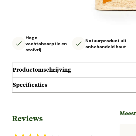
Hoge
Natuurproduct uit
vochtabsorptie en
onbehandeld hout
stofvrij
Productomschrijving
Specificaties
Welkoop Houtvezel is een natuurlijke bodembedekker met een hoge
uit speciaal geselecteerde, gedroogde houtsoorten. Geschikt voor 
cavia’s, hamsters, chinchilla’s en muizen.
Gebruik & Geschiktheid
Meest
Reviews