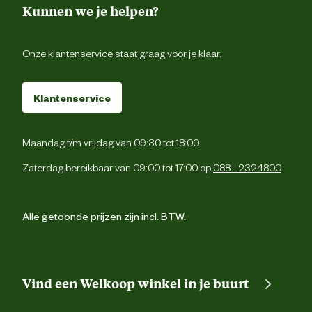
Kunnen we je helpen?
"
Goed spul
"
Onze klantenservice staat graag voor je klaar.
Aad van der B
|
19-08-2025
|
07:38
Klantenservice
Brandt lang en intens, geeft lekkere subtiele smaak aan je vlees en
groente.
Maandag t/m vrijdag van 09:30 tot 18:00
Zaterdag bereikbaar van 09:00 tot 17:00 op
088 - 2324800
Alle getoonde prijzen zijn incl. BTW.
"
Gewoon goed
"
K L
|
18-08-2025
|
07:11
Vind een Welkoop winkel in je buurt
Aangeraden door een vriend en bevalt prima. Paar grote stukken
ertussen afgewisseld met wat kleinere stukken. Mooie mix voor in