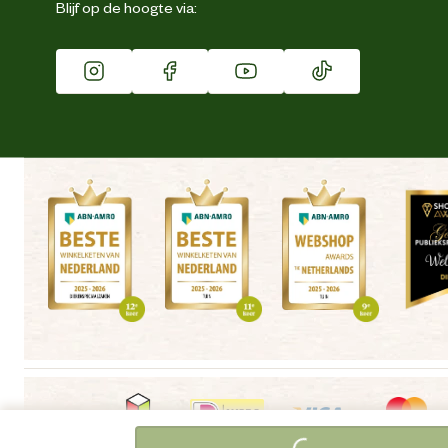
Blijf op de hoogte via:
Franchise
Vacatures
Gert V
|
22-07-2025
|
14:16
Winkels
Dit is de topper van de welkoop, top kwaliteit voor een prima prijs
"
Mooie grote stukken
"
Alette de R
|
15-07-2025
|
21:10
Grote stukken houtskool, branden mooi en lang, perfect voor
slowcooking ik gebruik ze in de kamado. Geen chemische lucht. Ik
raad ze zeker aan.