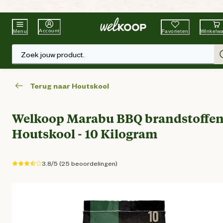
Beste Winkelketen
Tuin & Dier
Account
Favorieten
Winkelw
Menu
Zoek jouw product.
Terug naar Houtskool
Welkoop Marabu BBQ brandstoffen
Houtskool - 10 Kilogram
3.8/5 (25 beoordelingen)