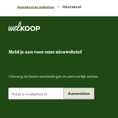
Houtskool en briketten
Houtskool
"
Viel toch een soort tegen
"
Rianne V K
|
28-08-2025
|
08:45
Hoewel het houtskool opzich lekker lang brand, waren het wel hele
Meld je aan voor onze nieuwsbrief
kleine stukjes. Niet echt gruis, maar na wat reviews te hebben
gelezen over mooie grote stukken, dachten wij dat onze zakken
dan wel zwaar klem hebben moeten zitten. Kan een paar keer net
geen geluk hebben natuurlijk, wij kopen het echt alleen als het een
hele goeie aanbieding is vanwege de kleine stukjes en dan veel
Ontvang de beste aanbiedingen en persoonlijk advies.
meer geld naar ons idee ook echt niet waard is. Brandduur is oké
voor het formaat stukjes, maar er zouden wel gewoon grote
brokken in mogen zitten eigenlijk.
Aanmelden