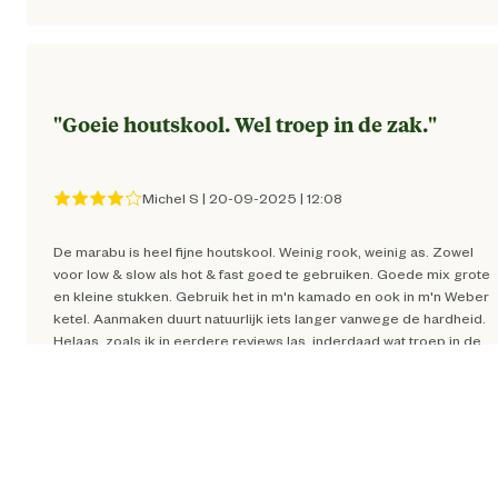
"
Goeie houtskool. Wel troep in de zak.
"
Michel S
|
20-09-2025
|
12:08
De marabu is heel fijne houtskool. Weinig rook, weinig as. Zowel
voor low & slow als hot & fast goed te gebruiken. Goede mix grote
en kleine stukken. Gebruik het in m'n kamado en ook in m'n Weber
ketel. Aanmaken duurt natuurlijk iets langer vanwege de hardheid.
Helaas, zoals ik in eerdere reviews las, inderdaad wat troep in de
zak: stukken hout en stro. Zelfs wat plastic vezels. Dus met bbq
vullen even goed tussen het houtskool kijken en de troep eruit
vissen. Vanwege de troep geen 5, maar 4 sterren.