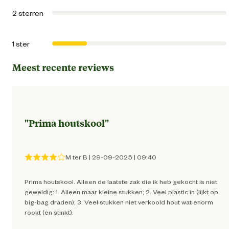
Advies & Onderhoud
2 sterren
Bewaaradvies
Droog bewar
1 ster
Meest recente reviews
"
Prima houtskool
"
M ter B
|
29-09-2025
|
09:40
Prima houtskool. Alleen de laatste zak die ik heb gekocht is niet
geweldig: 1. Alleen maar kleine stukken; 2. Veel plastic in (lijkt op
big-bag draden); 3. Veel stukken niet verkoold hout wat enorm
rookt (en stinkt).