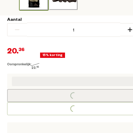
Aantal
−
+
20.
36
15% korting
Oorspronkelijk:
Huidige prijs € 20,36
23.
95
Oorspronkelijke prijs € 23,95
Loading...
Loading...